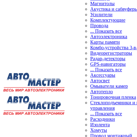
Магнитолы
Акустика и сабвуфер
Усилители
Комплектующие
Провода
... Показать все
Автоэлектроника
Карты памяти
Комбо-устройства 3-в
Видеорегистраторы
Радар-детекторы
GPS-навигаторы
... Показать все
Аксессуары
Автосвет
Омыватели камер
Автотепло
Тонировочная пленка
Стеклоподъемники и 
управления
... Показать все
Расходники
Изолента
Хомуты
Провод монтажный