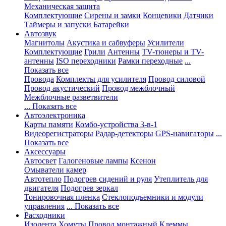
Механическая защита
Комплектующие
Сирены и замки
Концевики
Датчики
Таймеры и запуски
Батарейки
Автозвук
Магнитолы
Акустика и сабвуферы
Усилители
Комплектующие
Грили
Антенны
TV-тюнеры и TV-
антенны
ISO переходники
Рамки переходные
...
Показать все
Провода
Комплекты для усилителя
Провод силовой
Провод акустический
Провод межблочный
Межблочные разветвители
... Показать все
Автоэлектроника
Карты памяти
Комбо-устройства 3-в-1
Видеорегистраторы
Радар-детекторы
GPS-навигаторы
...
Показать все
Аксессуары
Автосвет
Галогеновые лампы
Ксенон
Омыватели камер
Автотепло
Подогрев сидений и руля
Утеплитель для
двигателя
Подогрев зеркал
Тонировочная пленка
Стеклоподъемники и модули
управления
... Показать все
Расходники
Изолента
Хомуты
Провод монтажный
Клеммы,