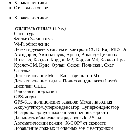
Характеристики
Отзывы о товаре
Характеристики:
Усилитель сигнала (LNA)
Сигнатура
Фильтр Z-сигнатур
Wi-Fi обновление
Детектируемые комплексы контроля (Х, К, Ка): MESTA,
Автодория, Автопатруль, Арена, Вокорд «Циклоп»,
Интегро, Кордон, Кордон М2, Кордон М4, Кордон.Про,
Кречет-СМ, Крис, Орлан, Оскон, Полискан, Скат,
Стрелка
Детектирование Multa Radar (диапазон М)
Детектирование лидара Полискан (диапазон Laser)
Дисплей: OLED
Голосовые подсказки
GPS-модуль
GPS-база полицейских радаров: Международная
Аккумулятор/Суперконденсатор: Суперконденсатор
Настройка допустимого превышения скорости
Дальность обнаружения радаров: До 2.5 км
Автоматический режим "Х-СОР" от скорости
Добавление ложных и опасных зон с настройкой