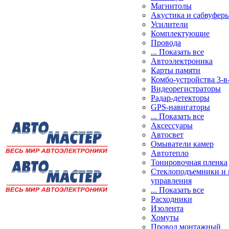
Магнитолы
Акустика и сабвуфер
Усилители
Комплектующие
Провода
... Показать все
Автоэлектроника
Карты памяти
Комбо-устройства 3-в
Видеорегистраторы
Радар-детекторы
GPS-навигаторы
... Показать все
Аксессуары
Автосвет
Омыватели камер
Автотепло
Тонировочная пленка
Стеклоподъемники и 
управления
... Показать все
Расходники
Изолента
Хомуты
Провод монтажный