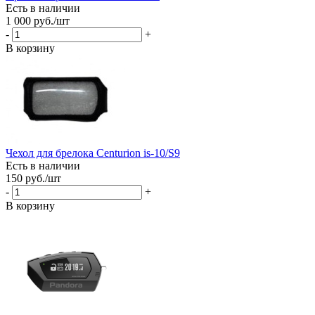
Есть в наличии
1 000
руб.
/шт
-
+
В корзину
Чехол для брелока Сenturion is-10/S9
Есть в наличии
150
руб.
/шт
-
+
В корзину