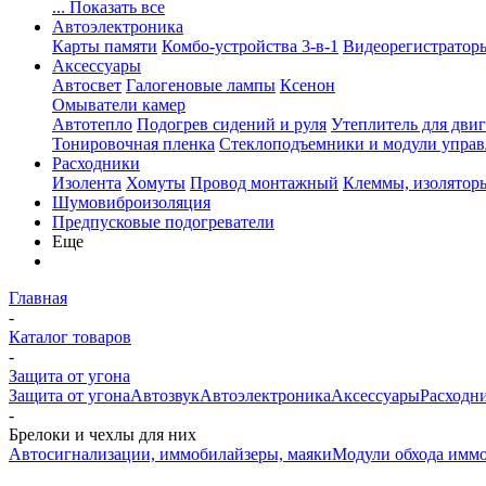
... Показать все
Автоэлектроника
Карты памяти
Комбо-устройства 3-в-1
Видеорегистратор
Аксессуары
Автосвет
Галогеновые лампы
Ксенон
Омыватели камер
Автотепло
Подогрев сидений и руля
Утеплитель для двиг
Тонировочная пленка
Стеклоподъемники и модули управ
Расходники
Изолента
Хомуты
Провод монтажный
Клеммы, изолятор
Шумовиброизоляция
Предпусковые подогреватели
Еще
Главная
-
Каталог товаров
-
Защита от угона
Защита от угона
Автозвук
Автоэлектроника
Аксессуары
Расходн
-
Брелоки и чехлы для них
Автосигнализации, иммобилайзеры, маяки
Модули обхода иммо