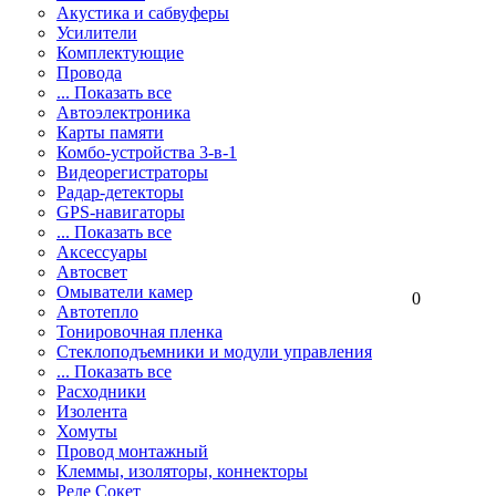
Акустика и сабвуферы
Усилители
Комплектующие
Провода
... Показать все
Автоэлектроника
Карты памяти
Комбо-устройства 3-в-1
Видеорегистраторы
Радар-детекторы
GPS-навигаторы
... Показать все
Аксессуары
Автосвет
Омыватели камер
0
Автотепло
Тонировочная пленка
Стеклоподъемники и модули управления
... Показать все
Расходники
Изолента
Хомуты
Провод монтажный
Клеммы, изоляторы, коннекторы
Реле Сокет