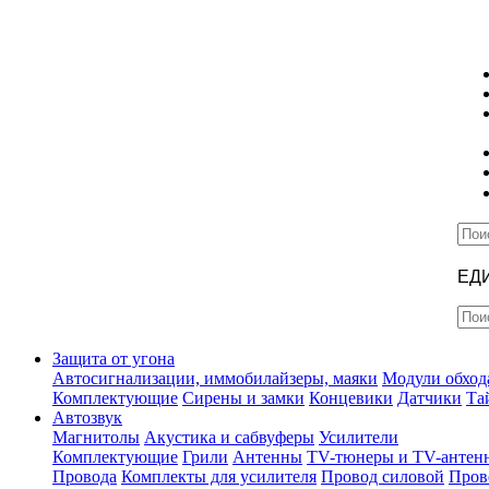
ЕД
Защита от угона
Автосигнализации, иммобилайзеры, маяки
Модули обход
Комплектующие
Сирены и замки
Концевики
Датчики
Та
Автозвук
Магнитолы
Акустика и сабвуферы
Усилители
Комплектующие
Грили
Антенны
TV-тюнеры и TV-антен
Провода
Комплекты для усилителя
Провод силовой
Пров