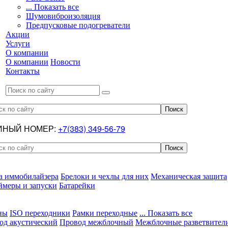
... Показать все
Шумовиброизоляция
Предпусковые подогреватели
Акции
Услуги
О компании
О компании
Новости
Контакты
ИНЫЙ НОМЕР:
+7(383) 349-56-79
а иммобилайзера
Брелоки и чехлы для них
Механическая защита
ймеры и запуски
Батарейки
ны
ISO переходники
Рамки переходные
... Показать все
од акустический
Провод межблочный
Межблочные разветвител