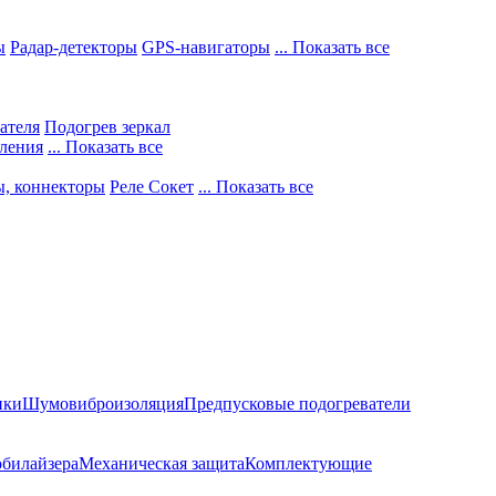
ы
Радар-детекторы
GPS-навигаторы
... Показать все
ателя
Подогрев зеркал
ления
... Показать все
ы, коннекторы
Реле Сокет
... Показать все
ики
Шумовиброизоляция
Предпусковые подогреватели
билайзера
Механическая защита
Комплектующие