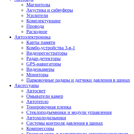
Магнитолы
Акустика и сабвуферы
Усилители
Комплектующие
Провода
Расходное
Автоэлектроника
Карты памяти
Комбо-устройства 3-в-1
Видеорегистраторы
Радар-детекторы
GPS-навигаторы
Видеокамеры
Мониторы
Парковочные радары и датчики давления в шинах
Аксессуары
Автосвет
Омыватели камер
Автотепло
Тонировочная пленка
Стеклоподъемники и модули управления
Автохолодильники
Системы контроля давления в шинах
Компрессоры
Громкая связь и разветвители автоприкуривателя