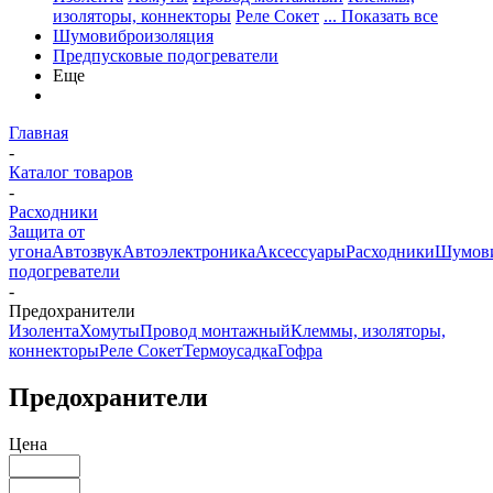
изоляторы, коннекторы
Реле Сокет
... Показать все
Шумовиброизоляция
Предпусковые подогреватели
Еще
Главная
-
Каталог товаров
-
Расходники
Защита от
угона
Автозвук
Автоэлектроника
Аксессуары
Расходники
Шумови
подогреватели
-
Предохранители
Изолента
Хомуты
Провод монтажный
Клеммы, изоляторы,
коннекторы
Реле Сокет
Термоусадка
Гофра
Предохранители
Цена