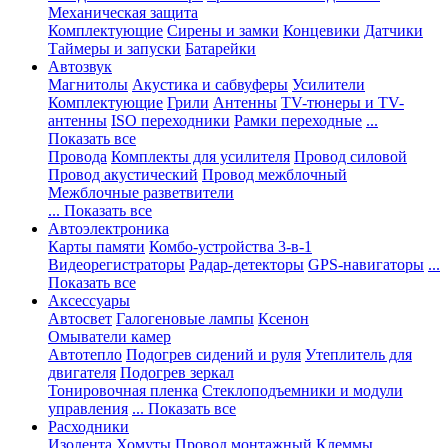
Механическая защита
Комплектующие
Сирены и замки
Концевики
Датчики
Таймеры и запуски
Батарейки
Автозвук
Магнитолы
Акустика и сабвуферы
Усилители
Комплектующие
Грили
Антенны
TV-тюнеры и TV-
антенны
ISO переходники
Рамки переходные
...
Показать все
Провода
Комплекты для усилителя
Провод силовой
Провод акустический
Провод межблочный
Межблочные разветвители
... Показать все
Автоэлектроника
Карты памяти
Комбо-устройства 3-в-1
Видеорегистраторы
Радар-детекторы
GPS-навигаторы
...
Показать все
Аксессуары
Автосвет
Галогеновые лампы
Ксенон
Омыватели камер
Автотепло
Подогрев сидений и руля
Утеплитель для
двигателя
Подогрев зеркал
Тонировочная пленка
Стеклоподъемники и модули
управления
... Показать все
Расходники
Изолента
Хомуты
Провод монтажный
Клеммы,