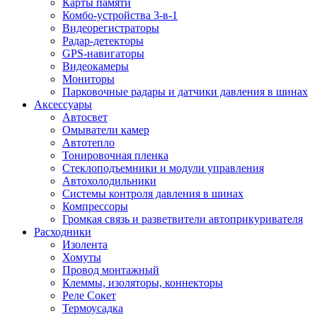
Карты памяти
Комбо-устройства 3-в-1
Видеорегистраторы
Радар-детекторы
GPS-навигаторы
Видеокамеры
Мониторы
Парковочные радары и датчики давления в шинах
Аксессуары
Автосвет
Омыватели камер
Автотепло
Тонировочная пленка
Стеклоподъемники и модули управления
Автохолодильники
Системы контроля давления в шинах
Компрессоры
Громкая связь и разветвители автоприкуривателя
Расходники
Изолента
Хомуты
Провод монтажный
Клеммы, изоляторы, коннекторы
Реле Сокет
Термоусадка