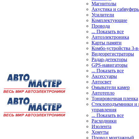
Магнитолы
Акустика и сабвуфер
Усилители
Комплектующие
Провода
... Показать все
Автоэлектроника
Карты памяти
Комбо-устройства 3-в
Видеорегистраторы
Радар-детекторы
GPS-навигаторы
... Показать все
Аксессуары
Автосвет
Омыватели камер
Автотепло
Тонировочная пленка
Стеклоподъемники и 
управления
... Показать все
Расходники
Изолента
Хомуты
Провод монтажный