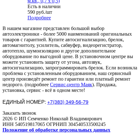
м.кв., 0,7 х 0,5)
Есть в наличии
590
руб.
/шт
Подробнее
В нашем магазине представлен большой выбор
автоэлектроники
-
более 5000 наименований оригинальных
товаров с гарантией. Купите автосигнализацию, брелок,
автомагнитолу, усилитель, сабвуфер, видеорегистратор,
автотепло, шумоизоляцию и другое дополнительное
оборудование по выгодной цене. В установочном центре вы
можете установить защиту от угона, автозвук,
автосигнализацию, запрограммировать брелок. Если возникла
проблема с установленным оборудованием
,
наш сервисный
центр произведёт ремонт по гарантии или платный ремонт
недорого
.
(подробнее
Сервис-центр Маяк
). Продажа,
установка, сервис - всё в одном месте!
ЕДИНЫЙ НОМЕР:
+7(383) 349-56-79
Заказать звонок
2026 © ИП Семченко Николай Владимирович
ИНН 540519817065 ОГРНИП 304540533500245
Положение об обработке персональных данных