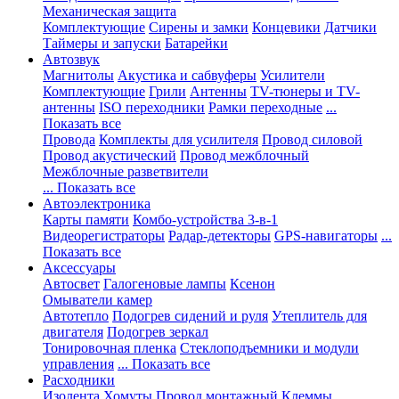
Механическая защита
Комплектующие
Сирены и замки
Концевики
Датчики
Таймеры и запуски
Батарейки
Автозвук
Магнитолы
Акустика и сабвуферы
Усилители
Комплектующие
Грили
Антенны
TV-тюнеры и TV-
антенны
ISO переходники
Рамки переходные
...
Показать все
Провода
Комплекты для усилителя
Провод силовой
Провод акустический
Провод межблочный
Межблочные разветвители
... Показать все
Автоэлектроника
Карты памяти
Комбо-устройства 3-в-1
Видеорегистраторы
Радар-детекторы
GPS-навигаторы
...
Показать все
Аксессуары
Автосвет
Галогеновые лампы
Ксенон
Омыватели камер
Автотепло
Подогрев сидений и руля
Утеплитель для
двигателя
Подогрев зеркал
Тонировочная пленка
Стеклоподъемники и модули
управления
... Показать все
Расходники
Изолента
Хомуты
Провод монтажный
Клеммы,