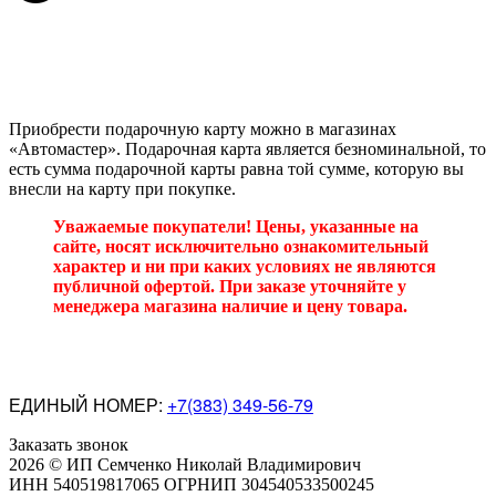
Внимание!
Подарочным сертификатом можно
воспользоваться только 1 раз, если сумма подарочной карты
больше стоимости товара, то остаток на карте не
возвращается.
Приобрести подарочную карту можно в магазинах
«Автомастер». Подарочная карта является безноминальной, то
есть сумма подарочной карты равна той сумме, которую вы
внесли на карту при покупке.
Уважаемые покупатели! Цены, указанные на
сайте, носят исключительно ознакомительный
характер и ни при каких условиях не являются
публичной офертой. При заказе уточняйте у
менеджера магазина наличие и цену товара.
ЕДИНЫЙ НОМЕР:
+7(383) 349-56-79
Заказать звонок
2026 © ИП Семченко Николай Владимирович
ИНН 540519817065 ОГРНИП 304540533500245