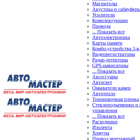
Магнитолы
Акустика и сабвуфер
Усилители
Комплектующие
Провода
... Показать все
Автоэлектроника
Карты памяти
Комбо-устройства 3-в
Видеорегистраторы
Радар-детекторы
GPS-навигаторы
... Показать все
Аксессуары
Автосвет
Омыватели камер
Автотепло
Тонировочная пленка
Стеклоподъемники и 
управления
... Показать все
Расходники
Изолента
Хомуты
Провод монтажный