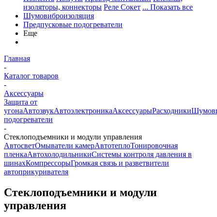
изоляторы, коннекторы
Реле Сокет
... Показать все
Шумовиброизоляция
Предпусковые подогреватели
Еще
Главная
-
Каталог товаров
-
Аксессуары
Защита от
угона
Автозвук
Автоэлектроника
Аксессуары
Расходники
Шумови
подогреватели
-
Стеклоподъемники и модули управления
Автосвет
Омыватели камер
Автотепло
Тонировочная
пленка
Автохолодильники
Системы контроля давления в
шинах
Компрессоры
Громкая связь и разветвители
автоприкуривателя
Стеклоподъемники и модули
управления