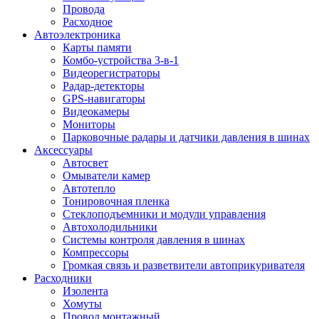
Провода
Расходное
Автоэлектроника
Карты памяти
Комбо-устройства 3-в-1
Видеорегистраторы
Радар-детекторы
GPS-навигаторы
Видеокамеры
Мониторы
Парковочные радары и датчики давления в шинах
Аксессуары
Автосвет
Омыватели камер
Автотепло
Тонировочная пленка
Стеклоподъемники и модули управления
Автохолодильники
Системы контроля давления в шинах
Компрессоры
Громкая связь и разветвители автоприкуривателя
Расходники
Изолента
Хомуты
Провод монтажный