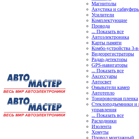
Магнитолы
Акустика и сабвуфер
Усилители
Комплектующие
Провода
... Показать все
Автоэлектроника
Карты памяти
Комбо-устройства 3-в
Видеорегистраторы
Радар-детекторы
GPS-навигаторы
... Показать все
Аксессуары
Автосвет
Омыватели камер
Автотепло
Тонировочная пленка
Стеклоподъемники и 
управления
... Показать все
Расходники
Изолента
Хомуты
Провод монтажный