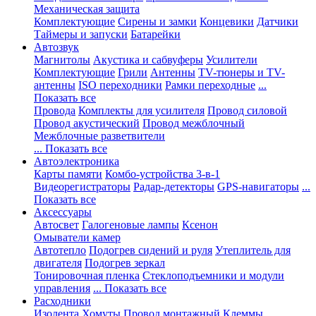
Механическая защита
Комплектующие
Сирены и замки
Концевики
Датчики
Таймеры и запуски
Батарейки
Автозвук
Магнитолы
Акустика и сабвуферы
Усилители
Комплектующие
Грили
Антенны
TV-тюнеры и TV-
антенны
ISO переходники
Рамки переходные
...
Показать все
Провода
Комплекты для усилителя
Провод силовой
Провод акустический
Провод межблочный
Межблочные разветвители
... Показать все
Автоэлектроника
Карты памяти
Комбо-устройства 3-в-1
Видеорегистраторы
Радар-детекторы
GPS-навигаторы
...
Показать все
Аксессуары
Автосвет
Галогеновые лампы
Ксенон
Омыватели камер
Автотепло
Подогрев сидений и руля
Утеплитель для
двигателя
Подогрев зеркал
Тонировочная пленка
Стеклоподъемники и модули
управления
... Показать все
Расходники
Изолента
Хомуты
Провод монтажный
Клеммы,