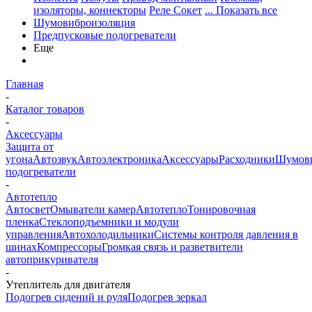
изоляторы, коннекторы
Реле Сокет
... Показать все
Шумовиброизоляция
Предпусковые подогреватели
Еще
Главная
-
Каталог товаров
-
Аксессуары
Защита от
угона
Автозвук
Автоэлектроника
Аксессуары
Расходники
Шумови
подогреватели
-
Автотепло
Автосвет
Омыватели камер
Автотепло
Тонировочная
пленка
Стеклоподъемники и модули
управления
Автохолодильники
Системы контроля давления в
шинах
Компрессоры
Громкая связь и разветвители
автоприкуривателя
-
Утеплитель для двигателя
Подогрев сидений и руля
Подогрев зеркал