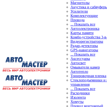
Магнитолы
Акустика и сабвуфер
Усилители
Комплектующие
Провода
... Показать все
Автоэлектроника
Карты памяти
Комбо-устройства 3-в
Видеорегистраторы
Радар-детекторы
GPS-навигаторы
... Показать все
Аксессуары
Автосвет
Омыватели камер
Автотепло
Тонировочная пленка
Стеклоподъемники и 
управления
... Показать все
Расходники
Изолента
Хомуты
Провод монтажный