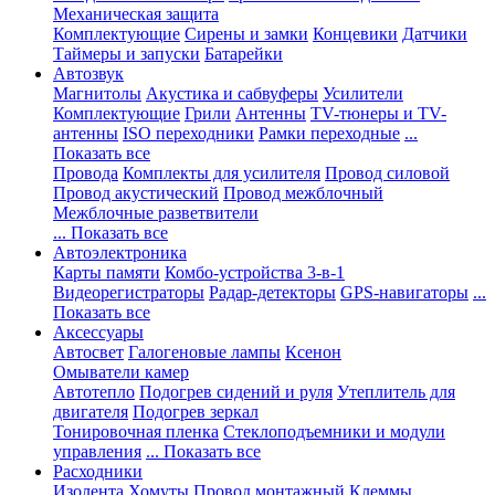
Механическая защита
Комплектующие
Сирены и замки
Концевики
Датчики
Таймеры и запуски
Батарейки
Автозвук
Магнитолы
Акустика и сабвуферы
Усилители
Комплектующие
Грили
Антенны
TV-тюнеры и TV-
антенны
ISO переходники
Рамки переходные
...
Показать все
Провода
Комплекты для усилителя
Провод силовой
Провод акустический
Провод межблочный
Межблочные разветвители
... Показать все
Автоэлектроника
Карты памяти
Комбо-устройства 3-в-1
Видеорегистраторы
Радар-детекторы
GPS-навигаторы
...
Показать все
Аксессуары
Автосвет
Галогеновые лампы
Ксенон
Омыватели камер
Автотепло
Подогрев сидений и руля
Утеплитель для
двигателя
Подогрев зеркал
Тонировочная пленка
Стеклоподъемники и модули
управления
... Показать все
Расходники
Изолента
Хомуты
Провод монтажный
Клеммы,