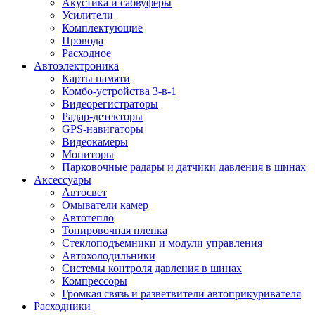
Акустика и сабвуферы
Усилители
Комплектующие
Провода
Расходное
Автоэлектроника
Карты памяти
Комбо-устройства 3-в-1
Видеорегистраторы
Радар-детекторы
GPS-навигаторы
Видеокамеры
Мониторы
Парковочные радары и датчики давления в шинах
Аксессуары
Автосвет
Омыватели камер
Автотепло
Тонировочная пленка
Стеклоподъемники и модули управления
Автохолодильники
Системы контроля давления в шинах
Компрессоры
Громкая связь и разветвители автоприкуривателя
Расходники