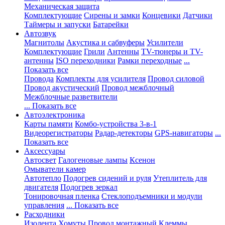
Механическая защита
Комплектующие
Сирены и замки
Концевики
Датчики
Таймеры и запуски
Батарейки
Автозвук
Магнитолы
Акустика и сабвуферы
Усилители
Комплектующие
Грили
Антенны
TV-тюнеры и TV-
антенны
ISO переходники
Рамки переходные
...
Показать все
Провода
Комплекты для усилителя
Провод силовой
Провод акустический
Провод межблочный
Межблочные разветвители
... Показать все
Автоэлектроника
Карты памяти
Комбо-устройства 3-в-1
Видеорегистраторы
Радар-детекторы
GPS-навигаторы
...
Показать все
Аксессуары
Автосвет
Галогеновые лампы
Ксенон
Омыватели камер
Автотепло
Подогрев сидений и руля
Утеплитель для
двигателя
Подогрев зеркал
Тонировочная пленка
Стеклоподъемники и модули
управления
... Показать все
Расходники
Изолента
Хомуты
Провод монтажный
Клеммы,