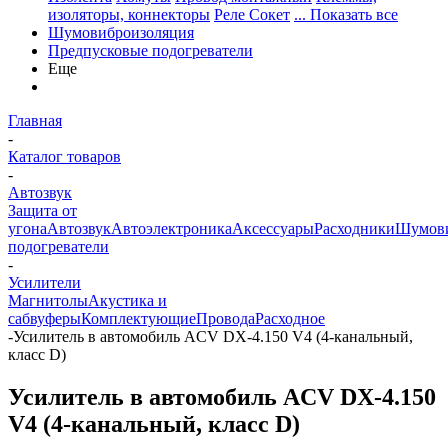
изоляторы, коннекторы
Реле Сокет
... Показать все
Шумовиброизоляция
Предпусковые подогреватели
Еще
Главная
-
Каталог товаров
-
Автозвук
Защита от
угона
Автозвук
Автоэлектроника
Аксессуары
Расходники
Шумови
подогреватели
-
Усилители
Магнитолы
Акустика и
сабвуферы
Комплектующие
Провода
Расходное
-
Усилитель в автомобиль ACV DX-4.150 V4 (4-канальный,
класс D)
Усилитель в автомобиль ACV DX-4.150
V4 (4-канальный, класс D)