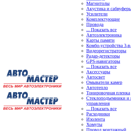
Магнитолы
Акустика и сабвуфер
Усилители
Комплектующие
Провода
... Показать все
Автоэлектроника
Карты памяти
Комбо-устройства 3-в
Видеорегистраторы
Радар-детекторы
GPS-навигаторы
... Показать все
Аксессуары
Автосвет
Омыватели камер
Автотепло
Тонировочная пленка
Стеклоподъемники и 
управления
... Показать все
Расходники
Изолента
Хомуты
Провод монтажный