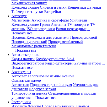
Механическая защита
Комплектующие
Сирены и замки
Концевики
Датчики
Таймеры и запуски
Батарейки
Автозвук
Магнитолы
Акустика и сабвуферы
Усилители
Комплектующие
Грили
Антенны
TV-тюнеры и TV-
антенны
ISO переходники
Рамки переходные
...
Показать все
Провода
Комплекты для усилителя
Провод силовой
Провод акустический
Провод межблочный
Межблочные разветвители
... Показать все
Автоэлектроника
Карты памяти
Комбо-устройства 3-в-1
Видеорегистраторы
Радар-детекторы
GPS-навигаторы
...
Показать все
Аксессуары
Автосвет
Галогеновые лампы
Ксенон
Омыватели камер
Автотепло
Подогрев сидений и руля
Утеплитель для
двигателя
Подогрев зеркал
Тонировочная пленка
Стеклоподъемники и модули
управления
... Показать все
Расходники
Изолента
Хомуты
Провод монтажный
Клеммы,