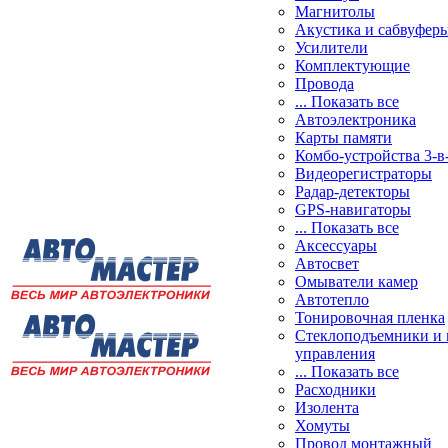
Магнитолы
Акустика и сабвуфер
Усилители
Комплектующие
Провода
... Показать все
Автоэлектроника
Карты памяти
Комбо-устройства 3-в
Видеорегистраторы
Радар-детекторы
GPS-навигаторы
... Показать все
Аксессуары
Автосвет
Омыватели камер
Автотепло
Тонировочная пленка
Стеклоподъемники и 
управления
... Показать все
Расходники
Изолента
Хомуты
Провод монтажный