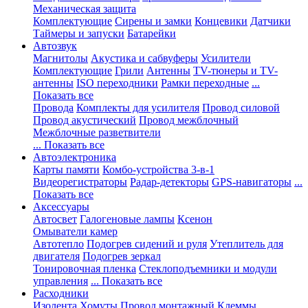
Механическая защита
Комплектующие
Сирены и замки
Концевики
Датчики
Таймеры и запуски
Батарейки
Автозвук
Магнитолы
Акустика и сабвуферы
Усилители
Комплектующие
Грили
Антенны
TV-тюнеры и TV-
антенны
ISO переходники
Рамки переходные
...
Показать все
Провода
Комплекты для усилителя
Провод силовой
Провод акустический
Провод межблочный
Межблочные разветвители
... Показать все
Автоэлектроника
Карты памяти
Комбо-устройства 3-в-1
Видеорегистраторы
Радар-детекторы
GPS-навигаторы
...
Показать все
Аксессуары
Автосвет
Галогеновые лампы
Ксенон
Омыватели камер
Автотепло
Подогрев сидений и руля
Утеплитель для
двигателя
Подогрев зеркал
Тонировочная пленка
Стеклоподъемники и модули
управления
... Показать все
Расходники
Изолента
Хомуты
Провод монтажный
Клеммы,