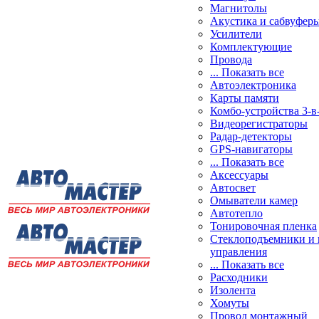
Магнитолы
Акустика и сабвуфер
Усилители
Комплектующие
Провода
... Показать все
Автоэлектроника
Карты памяти
Комбо-устройства 3-в
Видеорегистраторы
Радар-детекторы
GPS-навигаторы
... Показать все
Аксессуары
Автосвет
Омыватели камер
Автотепло
Тонировочная пленка
Стеклоподъемники и 
управления
... Показать все
Расходники
Изолента
Хомуты
Провод монтажный