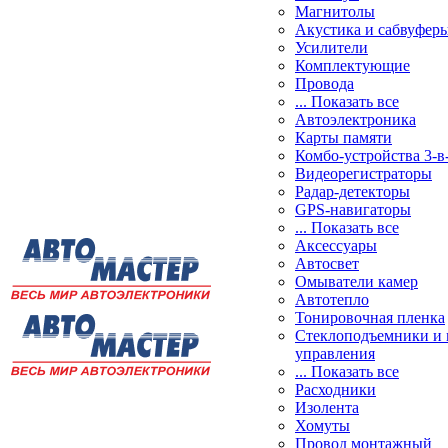
Магнитолы
Акустика и сабвуфер
Усилители
Комплектующие
Провода
... Показать все
Автоэлектроника
Карты памяти
Комбо-устройства 3-в
Видеорегистраторы
Радар-детекторы
GPS-навигаторы
... Показать все
Аксессуары
Автосвет
Омыватели камер
Автотепло
Тонировочная пленка
Стеклоподъемники и 
управления
... Показать все
Расходники
Изолента
Хомуты
Провод монтажный