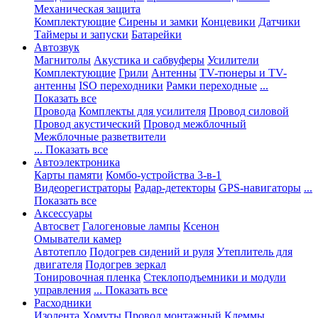
Механическая защита
Комплектующие
Сирены и замки
Концевики
Датчики
Таймеры и запуски
Батарейки
Автозвук
Магнитолы
Акустика и сабвуферы
Усилители
Комплектующие
Грили
Антенны
TV-тюнеры и TV-
антенны
ISO переходники
Рамки переходные
...
Показать все
Провода
Комплекты для усилителя
Провод силовой
Провод акустический
Провод межблочный
Межблочные разветвители
... Показать все
Автоэлектроника
Карты памяти
Комбо-устройства 3-в-1
Видеорегистраторы
Радар-детекторы
GPS-навигаторы
...
Показать все
Аксессуары
Автосвет
Галогеновые лампы
Ксенон
Омыватели камер
Автотепло
Подогрев сидений и руля
Утеплитель для
двигателя
Подогрев зеркал
Тонировочная пленка
Стеклоподъемники и модули
управления
... Показать все
Расходники
Изолента
Хомуты
Провод монтажный
Клеммы,