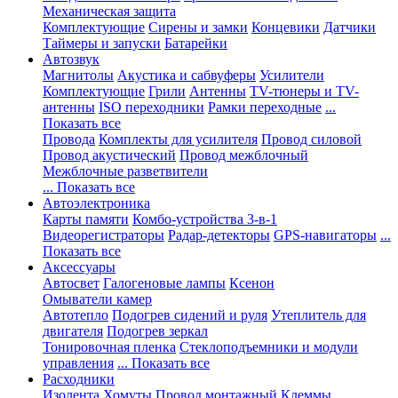
Механическая защита
Комплектующие
Сирены и замки
Концевики
Датчики
Таймеры и запуски
Батарейки
Автозвук
Магнитолы
Акустика и сабвуферы
Усилители
Комплектующие
Грили
Антенны
TV-тюнеры и TV-
антенны
ISO переходники
Рамки переходные
...
Показать все
Провода
Комплекты для усилителя
Провод силовой
Провод акустический
Провод межблочный
Межблочные разветвители
... Показать все
Автоэлектроника
Карты памяти
Комбо-устройства 3-в-1
Видеорегистраторы
Радар-детекторы
GPS-навигаторы
...
Показать все
Аксессуары
Автосвет
Галогеновые лампы
Ксенон
Омыватели камер
Автотепло
Подогрев сидений и руля
Утеплитель для
двигателя
Подогрев зеркал
Тонировочная пленка
Стеклоподъемники и модули
управления
... Показать все
Расходники
Изолента
Хомуты
Провод монтажный
Клеммы,