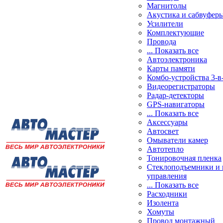
Магнитолы
Акустика и сабвуфер
Усилители
Комплектующие
Провода
... Показать все
Автоэлектроника
Карты памяти
Комбо-устройства 3-в
Видеорегистраторы
Радар-детекторы
GPS-навигаторы
... Показать все
Аксессуары
Автосвет
Омыватели камер
Автотепло
Тонировочная пленка
Стеклоподъемники и 
управления
... Показать все
Расходники
Изолента
Хомуты
Провод монтажный