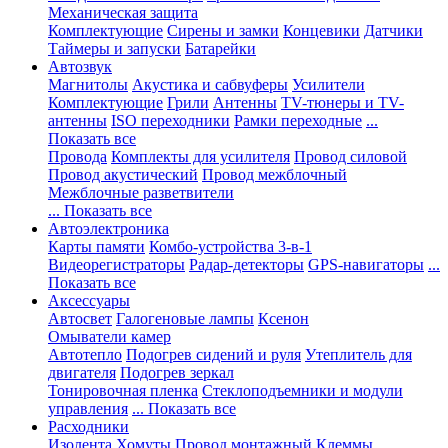
Механическая защита
Комплектующие
Сирены и замки
Концевики
Датчики
Таймеры и запуски
Батарейки
Автозвук
Магнитолы
Акустика и сабвуферы
Усилители
Комплектующие
Грили
Антенны
TV-тюнеры и TV-
антенны
ISO переходники
Рамки переходные
...
Показать все
Провода
Комплекты для усилителя
Провод силовой
Провод акустический
Провод межблочный
Межблочные разветвители
... Показать все
Автоэлектроника
Карты памяти
Комбо-устройства 3-в-1
Видеорегистраторы
Радар-детекторы
GPS-навигаторы
...
Показать все
Аксессуары
Автосвет
Галогеновые лампы
Ксенон
Омыватели камер
Автотепло
Подогрев сидений и руля
Утеплитель для
двигателя
Подогрев зеркал
Тонировочная пленка
Стеклоподъемники и модули
управления
... Показать все
Расходники
Изолента
Хомуты
Провод монтажный
Клеммы,