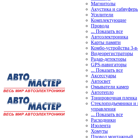
Магнитолы
Акустика и сабвуфер
Усилители
Комплектующие
Провода
... Показать все
Автоэлектроника
Карты памяти
Комбо-устройства 3-в
Видеорегистраторы
Радар-детекторы
GPS-навигаторы
... Показать все
Аксессуары
Автосвет
Омыватели камер
Автотепло
Тонировочная пленка
Стеклоподъемники и 
управления
... Показать все
Расходники
Изолента
Хомуты
Провод монтажный