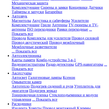
Механическая защита
Комплектующие
Сирены и замки
Концевики
Датчики
Таймеры и запуски
Батарейки
Автозвук
Магнитолы
Акустика и сабвуферы
Усилители
Комплектующие
Грили
Антенны
TV-тюнеры и TV-
антенны
ISO переходники
Рамки переходные
...
Показать все
Провода
Комплекты для усилителя
Провод силовой
Провод акустический
Провод межблочный
Межблочные разветвители
... Показать все
Автоэлектроника
Карты памяти
Комбо-устройства 3-в-1
Видеорегистраторы
Радар-детекторы
GPS-навигаторы
...
Показать все
Аксессуары
Автосвет
Галогеновые лампы
Ксенон
Омыватели камер
Автотепло
Подогрев сидений и руля
Утеплитель для
двигателя
Подогрев зеркал
Тонировочная пленка
Стеклоподъемники и модули
управления
... Показать все
Расходники
Изолента
Хомуты
Провод монтажный
Клеммы,