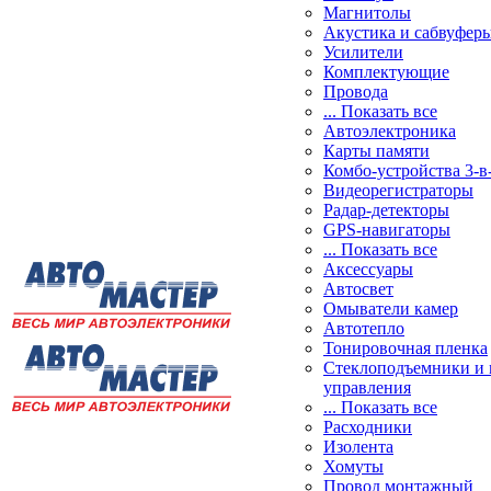
Магнитолы
Акустика и сабвуфер
Усилители
Комплектующие
Провода
... Показать все
Автоэлектроника
Карты памяти
Комбо-устройства 3-в
Видеорегистраторы
Радар-детекторы
GPS-навигаторы
... Показать все
Аксессуары
Автосвет
Омыватели камер
Автотепло
Тонировочная пленка
Стеклоподъемники и 
управления
... Показать все
Расходники
Изолента
Хомуты
Провод монтажный