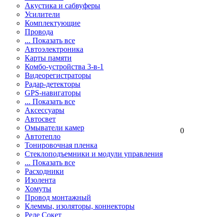
Акустика и сабвуферы
Усилители
Комплектующие
Провода
... Показать все
Автоэлектроника
Карты памяти
Комбо-устройства 3-в-1
Видеорегистраторы
Радар-детекторы
GPS-навигаторы
... Показать все
Аксессуары
Автосвет
Омыватели камер
0
Автотепло
Тонировочная пленка
Стеклоподъемники и модули управления
... Показать все
Расходники
Изолента
Хомуты
Провод монтажный
Клеммы, изоляторы, коннекторы
Реле Сокет