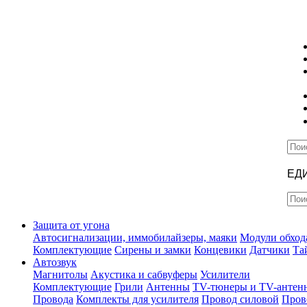
ЕД
Защита от угона
Автосигнализации, иммобилайзеры, маяки
Модули обход
Комплектующие
Сирены и замки
Концевики
Датчики
Та
Автозвук
Магнитолы
Акустика и сабвуферы
Усилители
Комплектующие
Грили
Антенны
TV-тюнеры и TV-антен
Провода
Комплекты для усилителя
Провод силовой
Пров