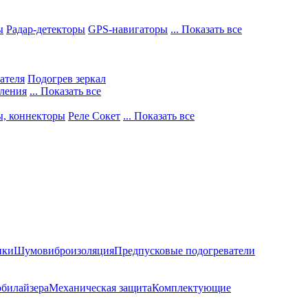
ы
Радар-детекторы
GPS-навигаторы
... Показать все
ателя
Подогрев зеркал
ления
... Показать все
ы, коннекторы
Реле Сокет
... Показать все
ики
Шумовиброизоляция
Предпусковые подогреватели
билайзера
Механическая защита
Комплектующие