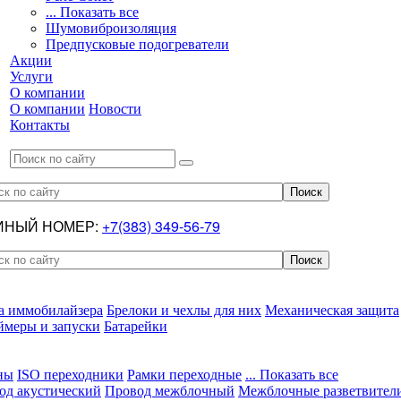
... Показать все
Шумовиброизоляция
Предпусковые подогреватели
Акции
Услуги
О компании
О компании
Новости
Контакты
ИНЫЙ НОМЕР:
+7(383) 349-56-79
а иммобилайзера
Брелоки и чехлы для них
Механическая защита
ймеры и запуски
Батарейки
ны
ISO переходники
Рамки переходные
... Показать все
од акустический
Провод межблочный
Межблочные разветвител