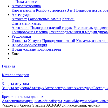
... Показать все
Автоэлектроника
Карты памяти
Комбо-устройства 3-в-1
Видеорегистратор
Аксессуары
Автосвет
Галогеновые лампы
Ксенон
Омыватели камер
Автотепло
Подогрев сидений и руля
Утеплитель для двиг
Тонировочная пленка
Стеклоподъемники и модули управ
Расходники
Изолента
Хомуты
Провод монтажный
Клеммы, изолятор
Шумовиброизоляция
Предпусковые подогреватели
Еще
Главная
-
Каталог товаров
-
Защита от угона
Защита от угона
Автозвук
Автоэлектроника
Аксессуары
Расходн
-
Брелоки и чехлы для них
Автосигнализации, иммобилайзеры, маяки
Модули обхода иммо
-
Чехол для брелка StarLine А63/А93 силикконовый, чёрный