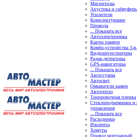
Магнитолы
Акустика и сабвуфер
Усилители
Комплектующие
Провода
... Показать все
Автоэлектроника
Карты памяти
Комбо-устройства 3-в
Видеорегистраторы
Радар-детекторы
GPS-навигаторы
... Показать все
Аксессуары
Автосвет
Омыватели камер
Автотепло
Тонировочная пленка
Стеклоподъемники и 
управления
... Показать все
Расходники
Изолента
Хомуты
Провод монтажный