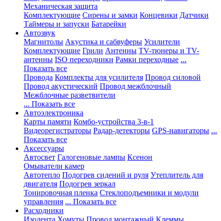
Механическая защита
Комплектующие
Сирены и замки
Концевики
Датчики
Таймеры и запуски
Батарейки
Автозвук
Магнитолы
Акустика и сабвуферы
Усилители
Комплектующие
Грили
Антенны
TV-тюнеры и TV-
антенны
ISO переходники
Рамки переходные
...
Показать все
Провода
Комплекты для усилителя
Провод силовой
Провод акустический
Провод межблочный
Межблочные разветвители
... Показать все
Автоэлектроника
Карты памяти
Комбо-устройства 3-в-1
Видеорегистраторы
Радар-детекторы
GPS-навигаторы
...
Показать все
Аксессуары
Автосвет
Галогеновые лампы
Ксенон
Омыватели камер
Автотепло
Подогрев сидений и руля
Утеплитель для
двигателя
Подогрев зеркал
Тонировочная пленка
Стеклоподъемники и модули
управления
... Показать все
Расходники
Изолента
Хомуты
Провод монтажный
Клеммы,