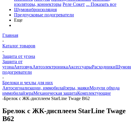
изоляторы, коннекторы
Реле Сокет
... Показать все
Шумовиброизоляция
Предпусковые подогреватели
Еще
Главная
-
Каталог товаров
-
Защита от угона
Защита от
угона
Автозвук
Автоэлектроника
Аксессуары
Расходники
Шумови
подогреватели
-
Брелоки и чехлы для них
Автосигнализации, иммобилайзеры, маяки
Модули обхода
иммобилайзера
Механическая защита
Комплектующие
-
Брелок с ЖК-дисплеем StarLine Twage B62
Брелок с ЖК-дисплеем StarLine Twage
B62