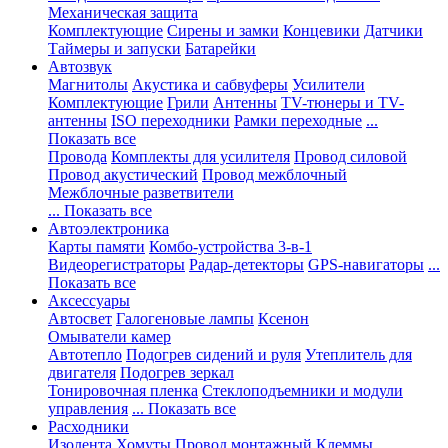
Механическая защита
Комплектующие
Сирены и замки
Концевики
Датчики
Таймеры и запуски
Батарейки
Автозвук
Магнитолы
Акустика и сабвуферы
Усилители
Комплектующие
Грили
Антенны
TV-тюнеры и TV-
антенны
ISO переходники
Рамки переходные
...
Показать все
Провода
Комплекты для усилителя
Провод силовой
Провод акустический
Провод межблочный
Межблочные разветвители
... Показать все
Автоэлектроника
Карты памяти
Комбо-устройства 3-в-1
Видеорегистраторы
Радар-детекторы
GPS-навигаторы
...
Показать все
Аксессуары
Автосвет
Галогеновые лампы
Ксенон
Омыватели камер
Автотепло
Подогрев сидений и руля
Утеплитель для
двигателя
Подогрев зеркал
Тонировочная пленка
Стеклоподъемники и модули
управления
... Показать все
Расходники
Изолента
Хомуты
Провод монтажный
Клеммы,