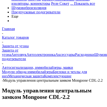
изоляторы, коннекторы
Реле Сокет
... Показать все
Шумовиброизоляция
Предпусковые подогреватели
Еще
Главная
-
Каталог товаров
-
Защита от угона
Защита от
угона
Автозвук
Автоэлектроника
Аксессуары
Расходники
Шумови
подогреватели
-
Автосигнализации, иммобилайзеры, маяки
Модули обхода иммобилайзера
Брелоки и чехлы для
них
Механическая защита
Комплектующие
-
Модуль управления центральным замком Mongoose CDL-2.2
Модуль управления центральным
замком Mongoose CDL-2.2