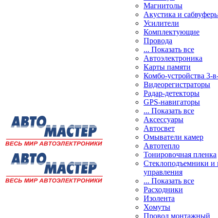
Магнитолы
Акустика и сабвуфер
Усилители
Комплектующие
Провода
... Показать все
Автоэлектроника
Карты памяти
Комбо-устройства 3-в
Видеорегистраторы
Радар-детекторы
GPS-навигаторы
... Показать все
Аксессуары
Автосвет
Омыватели камер
Автотепло
Тонировочная пленка
Стеклоподъемники и 
управления
... Показать все
Расходники
Изолента
Хомуты
Провод монтажный