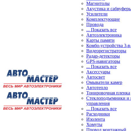
Магнитолы
Акустика и сабвуфер
Усилители
Комплектующие
Провода
... Показать все
Автоэлектроника
Карты памяти
Комбо-устройства 3-в
Видеорегистраторы
Радар-детекторы
GPS-навигаторы
... Показать все
Аксессуары
Автосвет
Омыватели камер
Автотепло
Тонировочная пленка
Стеклоподъемники и 
управления
... Показать все
Расходники
Изолента
Хомуты
Провод монтажный