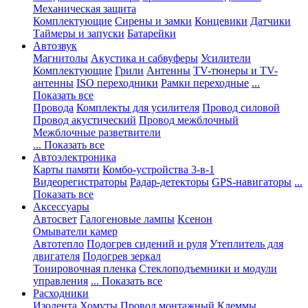
Механическая защита
Комплектующие
Сирены и замки
Концевики
Датчики
Таймеры и запуски
Батарейки
Автозвук
Магнитолы
Акустика и сабвуферы
Усилители
Комплектующие
Грили
Антенны
TV-тюнеры и TV-
антенны
ISO переходники
Рамки переходные
...
Показать все
Провода
Комплекты для усилителя
Провод силовой
Провод акустический
Провод межблочный
Межблочные разветвители
... Показать все
Автоэлектроника
Карты памяти
Комбо-устройства 3-в-1
Видеорегистраторы
Радар-детекторы
GPS-навигаторы
...
Показать все
Аксессуары
Автосвет
Галогеновые лампы
Ксенон
Омыватели камер
Автотепло
Подогрев сидений и руля
Утеплитель для
двигателя
Подогрев зеркал
Тонировочная пленка
Стеклоподъемники и модули
управления
... Показать все
Расходники
Изолента
Хомуты
Провод монтажный
Клеммы,