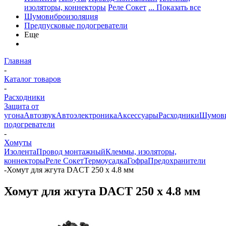
изоляторы, коннекторы
Реле Сокет
... Показать все
Шумовиброизоляция
Предпусковые подогреватели
Еще
Главная
-
Каталог товаров
-
Расходники
Защита от
угона
Автозвук
Автоэлектроника
Аксессуары
Расходники
Шумови
подогреватели
-
Хомуты
Изолента
Провод монтажный
Клеммы, изоляторы,
коннекторы
Реле Сокет
Термоусадка
Гофра
Предохранители
-
Хомут для жгута DACT 250 х 4.8 мм
Хомут для жгута DACT 250 х 4.8 мм