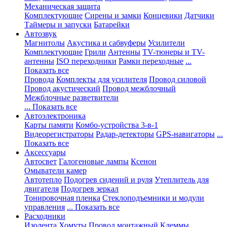
Механическая защита
Комплектующие
Сирены и замки
Концевики
Датчики
Таймеры и запуски
Батарейки
Автозвук
Магнитолы
Акустика и сабвуферы
Усилители
Комплектующие
Грили
Антенны
TV-тюнеры и TV-
антенны
ISO переходники
Рамки переходные
...
Показать все
Провода
Комплекты для усилителя
Провод силовой
Провод акустический
Провод межблочный
Межблочные разветвители
... Показать все
Автоэлектроника
Карты памяти
Комбо-устройства 3-в-1
Видеорегистраторы
Радар-детекторы
GPS-навигаторы
...
Показать все
Аксессуары
Автосвет
Галогеновые лампы
Ксенон
Омыватели камер
Автотепло
Подогрев сидений и руля
Утеплитель для
двигателя
Подогрев зеркал
Тонировочная пленка
Стеклоподъемники и модули
управления
... Показать все
Расходники
Изолента
Хомуты
Провод монтажный
Клеммы,