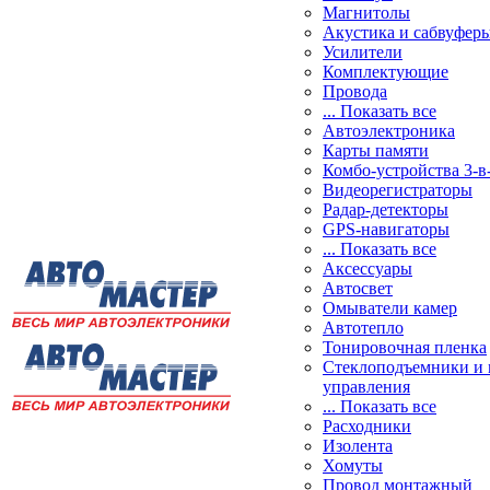
Магнитолы
Акустика и сабвуфер
Усилители
Комплектующие
Провода
... Показать все
Автоэлектроника
Карты памяти
Комбо-устройства 3-в
Видеорегистраторы
Радар-детекторы
GPS-навигаторы
... Показать все
Аксессуары
Автосвет
Омыватели камер
Автотепло
Тонировочная пленка
Стеклоподъемники и 
управления
... Показать все
Расходники
Изолента
Хомуты
Провод монтажный