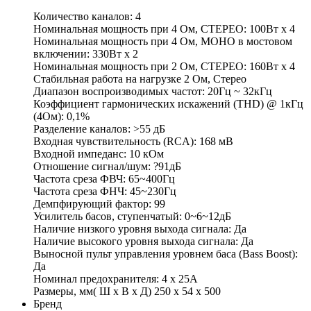
Количество каналов: 4
Номинальная мощность при 4 Ом, СТЕРЕО: 100Вт x 4
Номинальная мощность при 4 Ом, МОНО в мостовом
включении: 330Вт x 2
Номинальная мощность при 2 Ом, СТЕРЕО: 160Вт x 4
Стабильная работа на нагрузке 2 Ом, Стерео
Диапазон воспроизводимых частот: 20Гц ~ 32кГц
Коэффициент гармонических искажений (THD) @ 1кГц
(4Ом): 0,1%
Разделение каналов: >55 дБ
Входная чувствительность (RCA): 168 мВ
Входной импеданс: 10 кОм
Отношение сигнал/шум: ?91дБ
Частота среза ФВЧ: 65~400Гц
Частота среза ФНЧ: 45~230Гц
Демпфирующий фактор: 99
Усилитель басов, ступенчатый: 0~6~12дБ
Наличие низкого уровня выхода сигнала: Да
Наличие высокого уровня выхода сигнала: Да
Выносной пульт управления уровнем баса (Bass Boost):
Да
Номинал предохранителя: 4 x 25А
Размеры, мм( Ш x В x Д) 250 x 54 x 500
Бренд