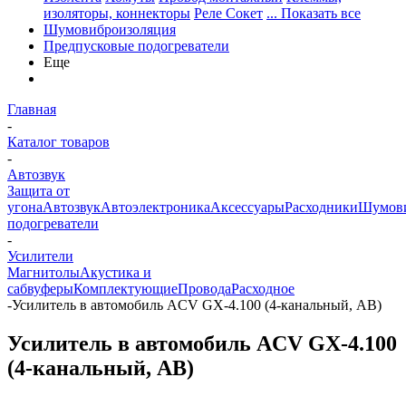
изоляторы, коннекторы
Реле Сокет
... Показать все
Шумовиброизоляция
Предпусковые подогреватели
Еще
Главная
-
Каталог товаров
-
Автозвук
Защита от
угона
Автозвук
Автоэлектроника
Аксессуары
Расходники
Шумови
подогреватели
-
Усилители
Магнитолы
Акустика и
сабвуферы
Комплектующие
Провода
Расходное
-
Усилитель в автомобиль ACV GX-4.100 (4-канальный, АВ)
Усилитель в автомобиль ACV GX-4.100
(4-канальный, АВ)