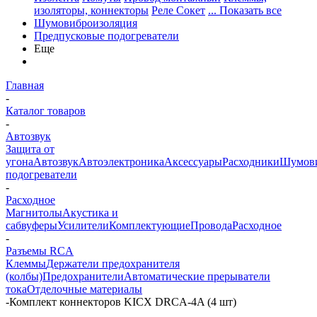
изоляторы, коннекторы
Реле Сокет
... Показать все
Шумовиброизоляция
Предпусковые подогреватели
Еще
Главная
-
Каталог товаров
-
Автозвук
Защита от
угона
Автозвук
Автоэлектроника
Аксессуары
Расходники
Шумови
подогреватели
-
Расходное
Магнитолы
Акустика и
сабвуферы
Усилители
Комплектующие
Провода
Расходное
-
Разъемы RCA
Клеммы
Держатели предохранителя
(колбы)
Предохранители
Автоматические прерыватели
тока
Отделочные материалы
-
Комплект коннекторов KICX DRCA-4A (4 шт)