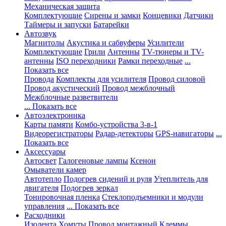
Механическая защита
Комплектующие
Сирены и замки
Концевики
Датчики
Таймеры и запуски
Батарейки
Автозвук
Магнитолы
Акустика и сабвуферы
Усилители
Комплектующие
Грили
Антенны
TV-тюнеры и TV-
антенны
ISO переходники
Рамки переходные
...
Показать все
Провода
Комплекты для усилителя
Провод силовой
Провод акустический
Провод межблочный
Межблочные разветвители
... Показать все
Автоэлектроника
Карты памяти
Комбо-устройства 3-в-1
Видеорегистраторы
Радар-детекторы
GPS-навигаторы
...
Показать все
Аксессуары
Автосвет
Галогеновые лампы
Ксенон
Омыватели камер
Автотепло
Подогрев сидений и руля
Утеплитель для
двигателя
Подогрев зеркал
Тонировочная пленка
Стеклоподъемники и модули
управления
... Показать все
Расходники
Изолента
Хомуты
Провод монтажный
Клеммы,