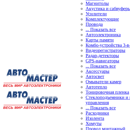
Магнитолы
Акустика и сабвуфер
Усилители
Комплектующие
Провода
... Показать все
Автоэлектроника
Карты памяти
Комбо-устройства 3-в
Видеорегистраторы
Радар-детекторы
GPS-навигаторы
... Показать все
Аксессуары
Автосвет
Омыватели камер
Автотепло
Тонировочная пленка
Стеклоподъемники и 
управления
... Показать все
Расходники
Изолента
Хомуты
Провод монтажный