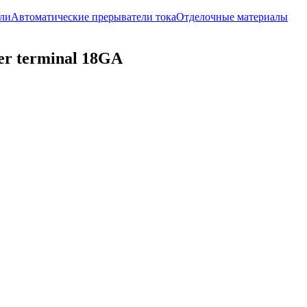
ли
Автоматические прерыватели тока
Отделочные материалы
r terminal 18GA