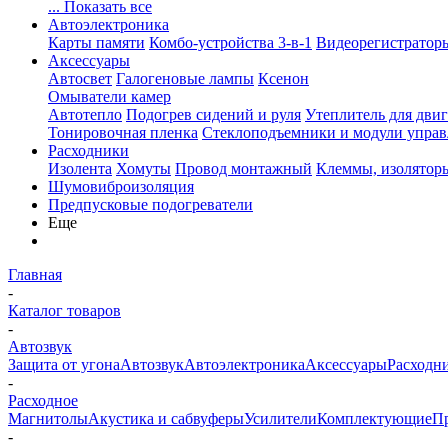
... Показать все
Автоэлектроника
Карты памяти
Комбо-устройства 3-в-1
Видеорегистратор
Аксессуары
Автосвет
Галогеновые лампы
Ксенон
Омыватели камер
Автотепло
Подогрев сидений и руля
Утеплитель для двиг
Тонировочная пленка
Стеклоподъемники и модули управ
Расходники
Изолента
Хомуты
Провод монтажный
Клеммы, изолятор
Шумовиброизоляция
Предпусковые подогреватели
Еще
Главная
-
Каталог товаров
-
Автозвук
Защита от угона
Автозвук
Автоэлектроника
Аксессуары
Расходн
-
Расходное
Магнитолы
Акустика и сабвуферы
Усилители
Комплектующие
П
-