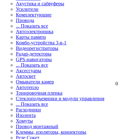
Акустика и сабвуферы
Усилители
Комплектующие
Провода
... Показать все
Автоэлектроника
Карты памяти
Комбо-устройства 3-в-1
Видеорегистраторы
Радар-детекторы
GPS-навигаторы
... Показать все
Аксессуары
Автосвет
Омыватели камер
0
Автотепло
Тонировочная пленка
Стеклоподъемники и модули управления
... Показать все
Расходники
Изолента
Хомуты
Провод монтажный
Клеммы, изоляторы, коннекторы
Реле Сокет