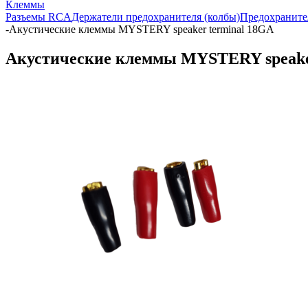
Клеммы
Разъемы RCA
Держатели предохранителя (колбы)
Предохраните
-
Акустические клеммы MYSTERY speaker terminal 18GA
Акустические клеммы MYSTERY speake