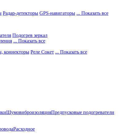
ы
Радар-детекторы
GPS-навигаторы
... Показать все
ателя
Подогрев зеркал
ления
... Показать все
ы, коннекторы
Реле Сокет
... Показать все
ики
Шумовиброизоляция
Предпусковые подогреватели
ровода
Расходное