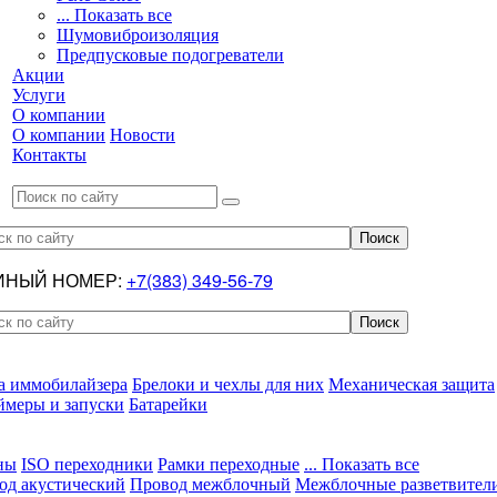
... Показать все
Шумовиброизоляция
Предпусковые подогреватели
Акции
Услуги
О компании
О компании
Новости
Контакты
ИНЫЙ НОМЕР:
+7(383) 349-56-79
а иммобилайзера
Брелоки и чехлы для них
Механическая защита
ймеры и запуски
Батарейки
ны
ISO переходники
Рамки переходные
... Показать все
од акустический
Провод межблочный
Межблочные разветвител