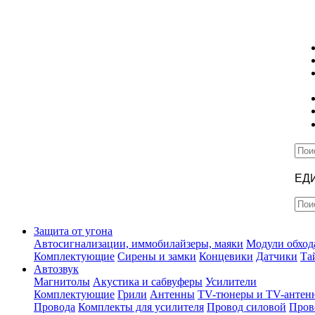
ЕД
Защита от угона
Автосигнализации, иммобилайзеры, маяки
Модули обход
Комплектующие
Сирены и замки
Концевики
Датчики
Та
Автозвук
Магнитолы
Акустика и сабвуферы
Усилители
Комплектующие
Грили
Антенны
TV-тюнеры и TV-антен
Провода
Комплекты для усилителя
Провод силовой
Пров