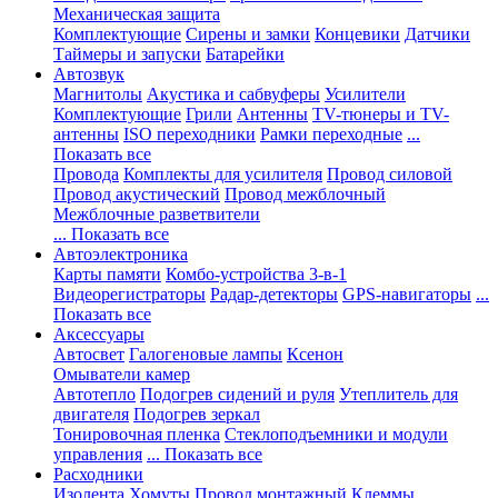
Механическая защита
Комплектующие
Сирены и замки
Концевики
Датчики
Таймеры и запуски
Батарейки
Автозвук
Магнитолы
Акустика и сабвуферы
Усилители
Комплектующие
Грили
Антенны
TV-тюнеры и TV-
антенны
ISO переходники
Рамки переходные
...
Показать все
Провода
Комплекты для усилителя
Провод силовой
Провод акустический
Провод межблочный
Межблочные разветвители
... Показать все
Автоэлектроника
Карты памяти
Комбо-устройства 3-в-1
Видеорегистраторы
Радар-детекторы
GPS-навигаторы
...
Показать все
Аксессуары
Автосвет
Галогеновые лампы
Ксенон
Омыватели камер
Автотепло
Подогрев сидений и руля
Утеплитель для
двигателя
Подогрев зеркал
Тонировочная пленка
Стеклоподъемники и модули
управления
... Показать все
Расходники
Изолента
Хомуты
Провод монтажный
Клеммы,