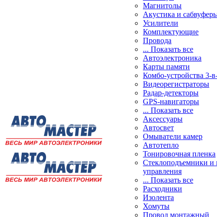
Магнитолы
Акустика и сабвуфер
Усилители
Комплектующие
Провода
... Показать все
Автоэлектроника
Карты памяти
Комбо-устройства 3-в
Видеорегистраторы
Радар-детекторы
GPS-навигаторы
... Показать все
Аксессуары
Автосвет
Омыватели камер
Автотепло
Тонировочная пленка
Стеклоподъемники и 
управления
... Показать все
Расходники
Изолента
Хомуты
Провод монтажный