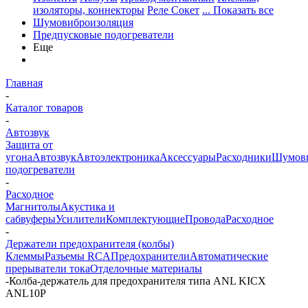
изоляторы, коннекторы
Реле Сокет
... Показать все
Шумовиброизоляция
Предпусковые подогреватели
Еще
Главная
-
Каталог товаров
-
Автозвук
Защита от
угона
Автозвук
Автоэлектроника
Аксессуары
Расходники
Шумови
подогреватели
-
Расходное
Магнитолы
Акустика и
сабвуферы
Усилители
Комплектующие
Провода
Расходное
-
Держатели предохранителя (колбы)
Клеммы
Разъемы RCA
Предохранители
Автоматические
прерыватели тока
Отделочные материалы
-
Колба-держатель для предохранителя типа ANL KICX
ANL10P