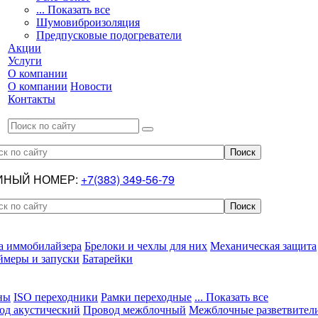
... Показать все
Шумовиброизоляция
Предпусковые подогреватели
Акции
Услуги
О компании
О компании
Новости
Контакты
ИНЫЙ НОМЕР:
+7(383) 349-56-79
а иммобилайзера
Брелоки и чехлы для них
Механическая защита
ймеры и запуски
Батарейки
ны
ISO переходники
Рамки переходные
... Показать все
од акустический
Провод межблочный
Межблочные разветвител