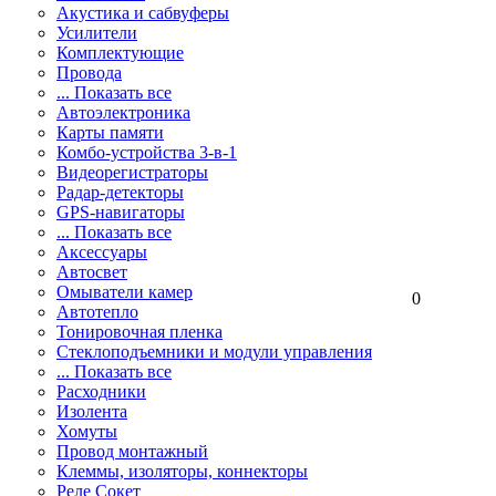
Акустика и сабвуферы
Усилители
Комплектующие
Провода
... Показать все
Автоэлектроника
Карты памяти
Комбо-устройства 3-в-1
Видеорегистраторы
Радар-детекторы
GPS-навигаторы
... Показать все
Аксессуары
Автосвет
Омыватели камер
0
Автотепло
Тонировочная пленка
Стеклоподъемники и модули управления
... Показать все
Расходники
Изолента
Хомуты
Провод монтажный
Клеммы, изоляторы, коннекторы
Реле Сокет