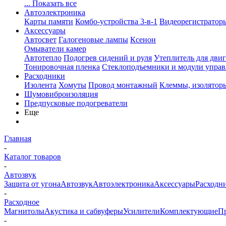
... Показать все
Автоэлектроника
Карты памяти
Комбо-устройства 3-в-1
Видеорегистратор
Аксессуары
Автосвет
Галогеновые лампы
Ксенон
Омыватели камер
Автотепло
Подогрев сидений и руля
Утеплитель для двиг
Тонировочная пленка
Стеклоподъемники и модули управ
Расходники
Изолента
Хомуты
Провод монтажный
Клеммы, изолятор
Шумовиброизоляция
Предпусковые подогреватели
Еще
Главная
-
Каталог товаров
-
Автозвук
Защита от угона
Автозвук
Автоэлектроника
Аксессуары
Расходн
-
Расходное
Магнитолы
Акустика и сабвуферы
Усилители
Комплектующие
П
-