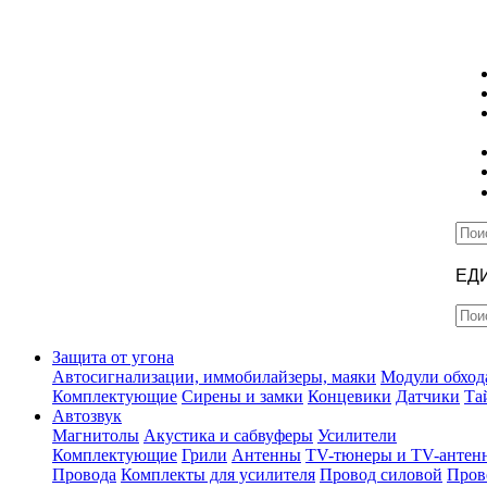
ЕД
Защита от угона
Автосигнализации, иммобилайзеры, маяки
Модули обход
Комплектующие
Сирены и замки
Концевики
Датчики
Та
Автозвук
Магнитолы
Акустика и сабвуферы
Усилители
Комплектующие
Грили
Антенны
TV-тюнеры и TV-антен
Провода
Комплекты для усилителя
Провод силовой
Пров