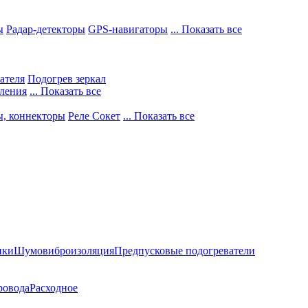
ы
Радар-детекторы
GPS-навигаторы
... Показать все
ателя
Подогрев зеркал
ления
... Показать все
ы, коннекторы
Реле Сокет
... Показать все
ики
Шумовиброизоляция
Предпусковые подогреватели
ровода
Расходное