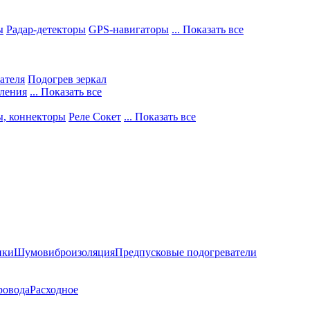
ы
Радар-детекторы
GPS-навигаторы
... Показать все
ателя
Подогрев зеркал
ления
... Показать все
ы, коннекторы
Реле Сокет
... Показать все
ики
Шумовиброизоляция
Предпусковые подогреватели
ровода
Расходное