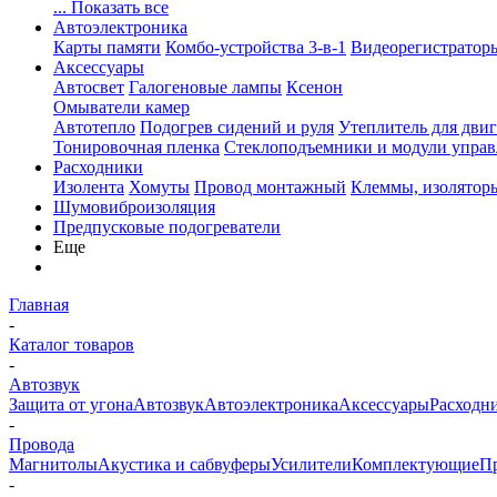
... Показать все
Автоэлектроника
Карты памяти
Комбо-устройства 3-в-1
Видеорегистратор
Аксессуары
Автосвет
Галогеновые лампы
Ксенон
Омыватели камер
Автотепло
Подогрев сидений и руля
Утеплитель для двиг
Тонировочная пленка
Стеклоподъемники и модули управ
Расходники
Изолента
Хомуты
Провод монтажный
Клеммы, изолятор
Шумовиброизоляция
Предпусковые подогреватели
Еще
Главная
-
Каталог товаров
-
Автозвук
Защита от угона
Автозвук
Автоэлектроника
Аксессуары
Расходн
-
Провода
Магнитолы
Акустика и сабвуферы
Усилители
Комплектующие
П
-