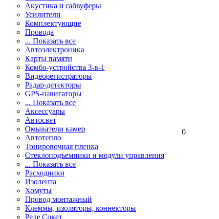
Акустика и сабвуферы
Усилители
Комплектующие
Провода
... Показать все
Автоэлектроника
Карты памяти
Комбо-устройства 3-в-1
Видеорегистраторы
Радар-детекторы
GPS-навигаторы
... Показать все
Аксессуары
Автосвет
Омыватели камер
0
Автотепло
Тонировочная пленка
Стеклоподъемники и модули управления
... Показать все
Расходники
Изолента
Хомуты
Провод монтажный
Клеммы, изоляторы, коннекторы
Реле Сокет