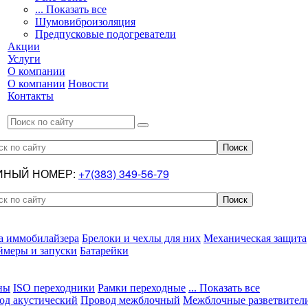
... Показать все
Шумовиброизоляция
Предпусковые подогреватели
Акции
Услуги
О компании
О компании
Новости
Контакты
ИНЫЙ НОМЕР:
+7(383) 349-56-79
а иммобилайзера
Брелоки и чехлы для них
Механическая защита
ймеры и запуски
Батарейки
ны
ISO переходники
Рамки переходные
... Показать все
од акустический
Провод межблочный
Межблочные разветвител