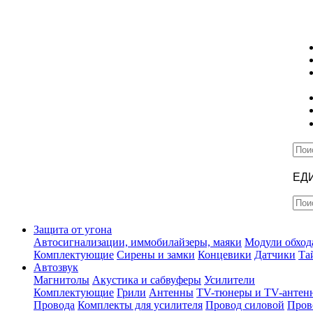
ЕД
Защита от угона
Автосигнализации, иммобилайзеры, маяки
Модули обход
Комплектующие
Сирены и замки
Концевики
Датчики
Та
Автозвук
Магнитолы
Акустика и сабвуферы
Усилители
Комплектующие
Грили
Антенны
TV-тюнеры и TV-антен
Провода
Комплекты для усилителя
Провод силовой
Пров