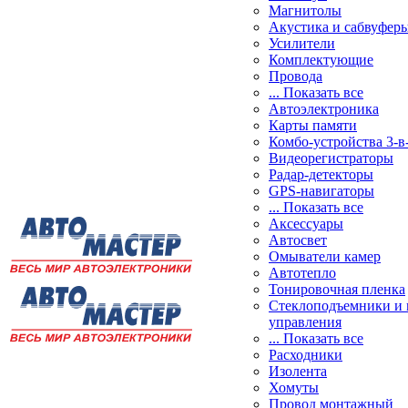
Магнитолы
Акустика и сабвуфер
Усилители
Комплектующие
Провода
... Показать все
Автоэлектроника
Карты памяти
Комбо-устройства 3-в
Видеорегистраторы
Радар-детекторы
GPS-навигаторы
... Показать все
Аксессуары
Автосвет
Омыватели камер
Автотепло
Тонировочная пленка
Стеклоподъемники и 
управления
... Показать все
Расходники
Изолента
Хомуты
Провод монтажный