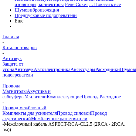
изоляторы, коннекторы
Реле Сокет
... Показать все
Шумовиброизоляция
Предпусковые подогреватели
Еще
Главная
-
Каталог товаров
-
Автозвук
Защита от
угона
Автозвук
Автоэлектроника
Аксессуары
Расходники
Шумови
подогреватели
-
Провода
Магнитолы
Акустика и
сабвуферы
Усилители
Комплектующие
Провода
Расходное
-
Провод межблочный
Комплекты для усилителя
Провод силовой
Провод
акустический
Межблочные разветвители
-
Межблочный кабель ASPECT-RCA-CL2.5 (2RCA - 2RCA,
5м))