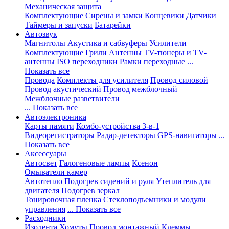
Механическая защита
Комплектующие
Сирены и замки
Концевики
Датчики
Таймеры и запуски
Батарейки
Автозвук
Магнитолы
Акустика и сабвуферы
Усилители
Комплектующие
Грили
Антенны
TV-тюнеры и TV-
антенны
ISO переходники
Рамки переходные
...
Показать все
Провода
Комплекты для усилителя
Провод силовой
Провод акустический
Провод межблочный
Межблочные разветвители
... Показать все
Автоэлектроника
Карты памяти
Комбо-устройства 3-в-1
Видеорегистраторы
Радар-детекторы
GPS-навигаторы
...
Показать все
Аксессуары
Автосвет
Галогеновые лампы
Ксенон
Омыватели камер
Автотепло
Подогрев сидений и руля
Утеплитель для
двигателя
Подогрев зеркал
Тонировочная пленка
Стеклоподъемники и модули
управления
... Показать все
Расходники
Изолента
Хомуты
Провод монтажный
Клеммы,