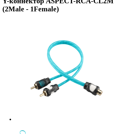
Y-коннектор ASPECT-RCA-CL2M
(2Male - 1Female)