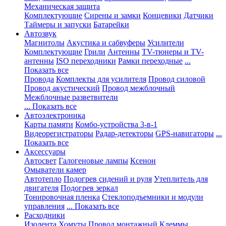
Механическая защита
Комплектующие
Сирены и замки
Концевики
Датчики
Таймеры и запуски
Батарейки
Автозвук
Магнитолы
Акустика и сабвуферы
Усилители
Комплектующие
Грили
Антенны
TV-тюнеры и TV-
антенны
ISO переходники
Рамки переходные
...
Показать все
Провода
Комплекты для усилителя
Провод силовой
Провод акустический
Провод межблочный
Межблочные разветвители
... Показать все
Автоэлектроника
Карты памяти
Комбо-устройства 3-в-1
Видеорегистраторы
Радар-детекторы
GPS-навигаторы
...
Показать все
Аксессуары
Автосвет
Галогеновые лампы
Ксенон
Омыватели камер
Автотепло
Подогрев сидений и руля
Утеплитель для
двигателя
Подогрев зеркал
Тонировочная пленка
Стеклоподъемники и модули
управления
... Показать все
Расходники
Изолента
Хомуты
Провод монтажный
Клеммы,