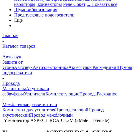
изоляторы, коннекторы
Реле Сокет
... Показать все
Шумовиброизоляция
Предпусковые подогреватели
Еще
Главная
-
Каталог товаров
-
Автозвук
Защита от
угона
Автозвук
Автоэлектроника
Аксессуары
Расходники
Шумови
подогреватели
-
Провода
Магнитолы
Акустика и
сабвуферы
Усилители
Комплектующие
Провода
Расходное
-
Межблочные разветвители
Комплекты для усилителя
Провод силовой
Провод
акустический
Провод межблочный
-
Y-коннектор ASPECT-RCA-CL2M (2Male - 1Female)