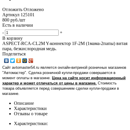
Отложить
Отложено
Артикул
125101
800
руб.
/шт
Есть в наличии
-
+
В корзину
ASPECT-RCA-CL2M Y-коннектор 1F-2M (1мама-2папы) витая
пара, безкислородная медь.
Поделиться
Сайт avtomaster54.ru является онлайн-витриной розничных магазинов
"Автомастер". Сделка розничной купли-продажи совершается в
момент оплаты в магазине.
Цена на сайте носит информационный
характер и может отличаться от цены в магазине.
Стоимость
товара объявляется перед совершением сделки купли-продажи в
магазине
.
Описание
Характеристики
Отзывы о товаре
Характеристики: