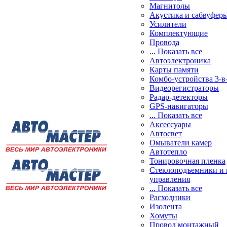
Магнитолы
Акустика и сабвуфер
Усилители
Комплектующие
Провода
... Показать все
Автоэлектроника
Карты памяти
Комбо-устройства 3-в
Видеорегистраторы
Радар-детекторы
GPS-навигаторы
... Показать все
Аксессуары
Автосвет
Омыватели камер
Автотепло
Тонировочная пленка
Стеклоподъемники и 
управления
... Показать все
Расходники
Изолента
Хомуты
Провод монтажный