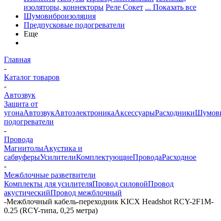
изоляторы, коннекторы
Реле Сокет
... Показать все
Шумовиброизоляция
Предпусковые подогреватели
Еще
Главная
-
Каталог товаров
-
Автозвук
Защита от
угона
Автозвук
Автоэлектроника
Аксессуары
Расходники
Шумови
подогреватели
-
Провода
Магнитолы
Акустика и
сабвуферы
Усилители
Комплектующие
Провода
Расходное
-
Межблочные разветвители
Комплекты для усилителя
Провод силовой
Провод
акустический
Провод межблочный
-
Межблочный кабель-переходник KICX Headshot RCY-2F1M-
0.25 (RCY-типа, 0,25 метра)