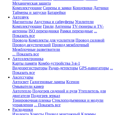
Механическая защита
Комплектующие
Сирены и замки
Концевики
Датчики
Таймеры и запуски
Батарейки
Автозвук
Магнитолы
Акустика и сабвуферы
Усилители
Комплектующие
Грили
Антенны
TV-тюнеры и TV-
антенны
ISO переходники
Рамки переходные
...
Показать все
Провода
Комплекты для усилителя
Провод силовой
Провод акустический
Провод межблочный
Межблочные разветвители
... Показать все
Автоэлектроника
Карты памяти
Комбо-устройства 3-в-1
Видеорегистраторы
Радар-детекторы
GPS-навигаторы
...
Показать все
Аксессуары
Автосвет
Галогеновые лампы
Ксенон
Омыватели камер
Автотепло
Подогрев сидений и руля
Утеплитель для
двигателя
Подогрев зеркал
Тонировочная пленка
Стеклоподъемники и модули
управления
... Показать все
Расходники
Изолента
Хомуты
Провод монтажный
Клеммы,