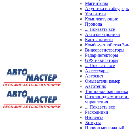
Магнитолы
Акустика и сабвуфер
Усилители
Комплектующие
Провода
... Показать все
Автоэлектроника
Карты памяти
Комбо-устройства 3-в
Видеорегистраторы
Радар-детекторы
GPS-навигаторы
... Показать все
Аксессуары
Автосвет
Омыватели камер
Автотепло
Тонировочная пленка
Стеклоподъемники и 
управления
... Показать все
Расходники
Изолента
Хомуты
Провод монтажный