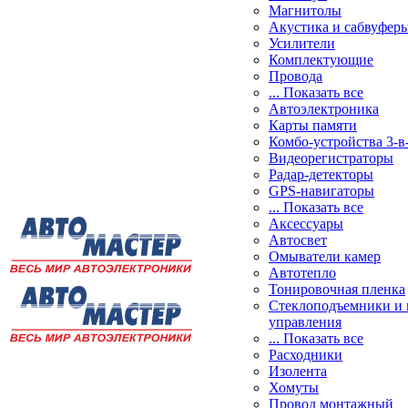
Магнитолы
Акустика и сабвуфер
Усилители
Комплектующие
Провода
... Показать все
Автоэлектроника
Карты памяти
Комбо-устройства 3-в
Видеорегистраторы
Радар-детекторы
GPS-навигаторы
... Показать все
Аксессуары
Автосвет
Омыватели камер
Автотепло
Тонировочная пленка
Стеклоподъемники и 
управления
... Показать все
Расходники
Изолента
Хомуты
Провод монтажный