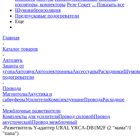
изоляторы, коннекторы
Реле Сокет
... Показать все
Шумовиброизоляция
Предпусковые подогреватели
Еще
Главная
-
Каталог товаров
-
Автозвук
Защита от
угона
Автозвук
Автоэлектроника
Аксессуары
Расходники
Шумови
подогреватели
-
Провода
Магнитолы
Акустика и
сабвуферы
Усилители
Комплектующие
Провода
Расходное
-
Межблочные разветвители
Комплекты для усилителя
Провод силовой
Провод
акустический
Провод межблочный
-
Разветвитель Y-адаптер URAL YRCA-DB1M2F (2 "мама"/1
"папа")