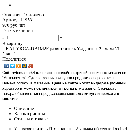
Отложить
Отложено
Артикул
119531
970
руб.
/шт
Есть в наличии
-
+
В корзину
URAL YRCA-DB1M2F разветлитель Y-адаптер 2 "мама"/1
"папа"
Поделиться
Сайт avtomaster54.ru является онлайн-витриной розничных магазинов
"Автомастер". Сделка розничной купли-продажи совершается в
момент оплаты в магазине.
Цена на сайте носит информационный
характер и может отличаться от цены в магазине.
Стоимость
товара объявляется перед совершением сделки купли-продажи в
магазине
.
Описание
Характеристики
Отзывы о товаре
Y – разветвитель (1 х «папа» – 2 х «мама») серии Decibel