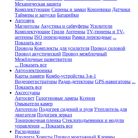
Механическая защита
Комплектующие
Сирены и замки
Концевики
Датчики
Таймеры и запуски
Батарейки
Автозвук
Магнитолы
Акустика и сабвуферы
Усилители
Комплектующие
Грили
Антенны
TV-тюнеры и TV-
антенны
ISO переходники
Рамки переходные
...
Показать все
Провода
Комплекты для усилителя
Провод силовой
Провод акустический
Провод межблочный
Межблочные разветвители
... Показать все
Автоэлектроника
Карты памяти
Комбо-устройства 3-в-1
Видеорегистраторы
Радар-детекторы
GPS-навигаторы
...
Показать все
Аксессуары
Автосвет
Галогеновые лампы
Ксенон
Омыватели камер
Автотепло
Подогрев сидений и руля
Утеплитель для
двигателя
Подогрев зеркал
Тонировочная пленка
Стеклоподъемники и модули
управления
... Показать все
Расходники
Изолента
Хомуты
Провод монтажный
Клеммы,