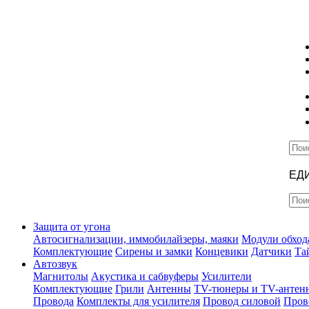
ЕД
Защита от угона
Автосигнализации, иммобилайзеры, маяки
Модули обход
Комплектующие
Сирены и замки
Концевики
Датчики
Та
Автозвук
Магнитолы
Акустика и сабвуферы
Усилители
Комплектующие
Грили
Антенны
TV-тюнеры и TV-антен
Провода
Комплекты для усилителя
Провод силовой
Пров