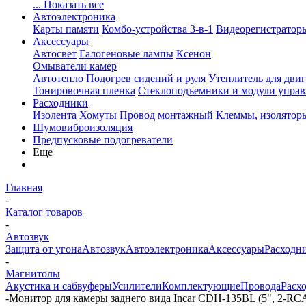
... Показать все
Автоэлектроника
Карты памяти
Комбо-устройства 3-в-1
Видеорегистратор
Аксессуары
Автосвет
Галогеновые лампы
Ксенон
Омыватели камер
Автотепло
Подогрев сидений и руля
Утеплитель для двиг
Тонировочная пленка
Стеклоподъемники и модули управ
Расходники
Изолента
Хомуты
Провод монтажный
Клеммы, изолятор
Шумовиброизоляция
Предпусковые подогреватели
Еще
Главная
-
Каталог товаров
-
Автозвук
Защита от угона
Автозвук
Автоэлектроника
Аксессуары
Расходн
-
Магнитолы
Акустика и сабвуферы
Усилители
Комплектующие
Провода
Расх
-
Монитор для камеры заднего вида Incar CDH-135BL (5", 2-RC