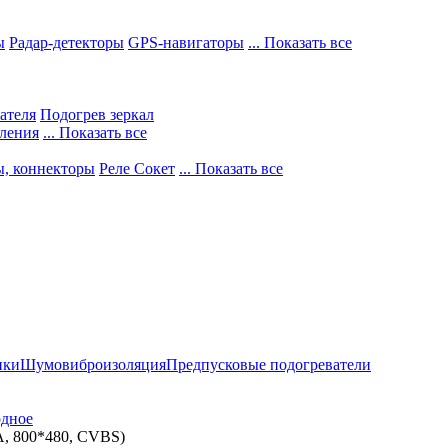
ы
Радар-детекторы
GPS-навигаторы
... Показать все
ателя
Подогрев зеркал
ления
... Показать все
ы, коннекторы
Реле Сокет
... Показать все
ики
Шумовиброизоляция
Предпусковые подогреватели
одное
A, 800*480, CVBS)