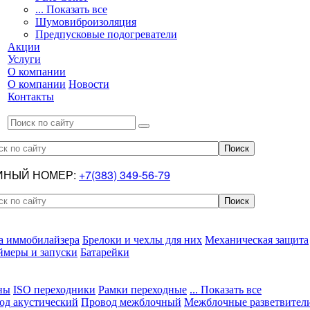
... Показать все
Шумовиброизоляция
Предпусковые подогреватели
Акции
Услуги
О компании
О компании
Новости
Контакты
ИНЫЙ НОМЕР:
+7(383) 349-56-79
а иммобилайзера
Брелоки и чехлы для них
Механическая защита
ймеры и запуски
Батарейки
ны
ISO переходники
Рамки переходные
... Показать все
од акустический
Провод межблочный
Межблочные разветвител