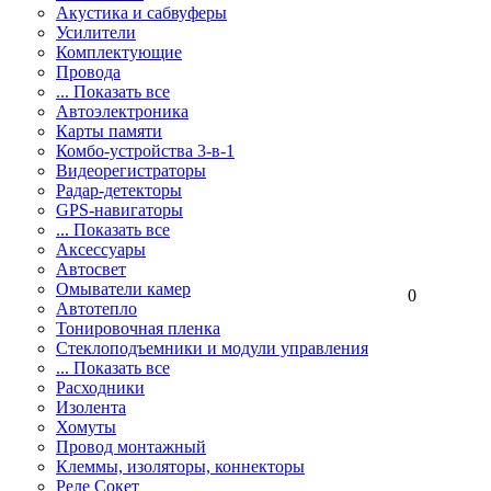
Акустика и сабвуферы
Усилители
Комплектующие
Провода
... Показать все
Автоэлектроника
Карты памяти
Комбо-устройства 3-в-1
Видеорегистраторы
Радар-детекторы
GPS-навигаторы
... Показать все
Аксессуары
Автосвет
Омыватели камер
0
Автотепло
Тонировочная пленка
Стеклоподъемники и модули управления
... Показать все
Расходники
Изолента
Хомуты
Провод монтажный
Клеммы, изоляторы, коннекторы
Реле Сокет