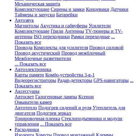
Механическая защита
Комплектующие
Сирены и замки
Концевики
Датчики
Таймеры и запуски
Батарейки
Автозвук
Магнитолы
Акустика и сабвуферы
Усилители
Комплектующие
Грили
Антенны
TV-тюнеры и TV-
антенны
ISO переходники
Рамки переходные
...
Показать все
Провода
Комплекты для усилителя
Провод силовой
Провод акустический
Провод межблочный
Межблочные разветвители
... Показать все
Автоэлектроника
Карты памяти
Комбо-устройства 3-в-1
Видеорегистраторы
Радар-детекторы
GPS-навигаторы
...
Показать все
Аксессуары
Автосвет
Галогеновые лампы
Ксенон
Омыватели камер
Автотепло
Подогрев сидений и руля
Утеплитель для
двигателя
Подогрев зеркал
Тонировочная пленка
Стеклоподъемники и модули
управления
... Показать все
Расходники
Изолента
Хомуты
Провод монтажный
Клеммы,