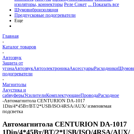
изоляторы, коннекторы
Реле Сокет
... Показать все
Шумовиброизоляция
Предпусковые подогреватели
Еще
Главная
-
Каталог товаров
-
Автозвук
Защита от
угона
Автозвук
Автоэлектроника
Аксессуары
Расходники
Шумови
подогреватели
-
Магнитолы
Акустика и
сабвуферы
Усилители
Комплектующие
Провода
Расходное
-
Автомагнитола CENTURION DA-1017
1Din/4*45Вт/BT/2*USB/ISO/4RSA/AUX/ изменяемая
подсветка
Автомагнитола CENTURION DA-1017
1Din/4*45Вт/BT/2*USB/ISO/4RSA/AUX/