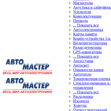
Магнитолы
Акустика и сабвуфер
Усилители
Комплектующие
Провода
... Показать все
Автоэлектроника
Карты памяти
Комбо-устройства 3-в
Видеорегистраторы
Радар-детекторы
GPS-навигаторы
... Показать все
Аксессуары
Автосвет
Омыватели камер
Автотепло
Тонировочная пленка
Стеклоподъемники и 
управления
... Показать все
Расходники
Изолента
Хомуты
Провод монтажный