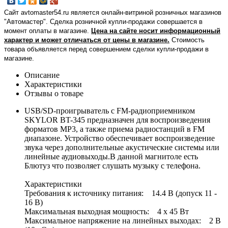
Сайт avtomaster54.ru является онлайн-витриной розничных магазинов
"Автомастер". Сделка розничной купли-продажи совершается в
момент оплаты в магазине.
Цена на сайте носит информационный
характер и может отличаться от цены в магазине.
Стоимость
товара объявляется перед совершением сделки купли-продажи в
магазине
.
Описание
Характеристики
Отзывы о товаре
USB/SD-проигрыватель с FM-радиоприемником
SKYLOR BT-345 предназначен для воспроизведения
форматов MP3, а также приема радиостанций в FM
диапазоне. Устройство обеспечивает воспроизведение
звука через дополнительные акустические системы или
линейные аудиовыходы.В данной магнитоле есть
Блютуз что позволяет слушать музыку с телефона.
Характеристики
Требования к источнику питания: 14.4 В (допуск 11 -
16 В)
Максимальная выходная мощность: 4 х 45 Вт
Максимальное напряжение на линейных выходах: 2 В