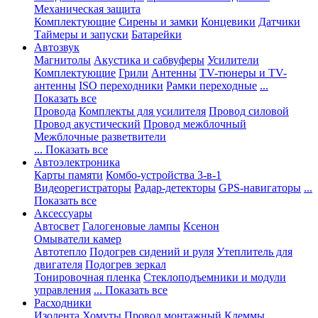
Механическая защита
Комплектующие
Сирены и замки
Концевики
Датчики
Таймеры и запуски
Батарейки
Автозвук
Магнитолы
Акустика и сабвуферы
Усилители
Комплектующие
Грили
Антенны
TV-тюнеры и TV-
антенны
ISO переходники
Рамки переходные
...
Показать все
Провода
Комплекты для усилителя
Провод силовой
Провод акустический
Провод межблочный
Межблочные разветвители
... Показать все
Автоэлектроника
Карты памяти
Комбо-устройства 3-в-1
Видеорегистраторы
Радар-детекторы
GPS-навигаторы
...
Показать все
Аксессуары
Автосвет
Галогеновые лампы
Ксенон
Омыватели камер
Автотепло
Подогрев сидений и руля
Утеплитель для
двигателя
Подогрев зеркал
Тонировочная пленка
Стеклоподъемники и модули
управления
... Показать все
Расходники
Изолента
Хомуты
Провод монтажный
Клеммы,