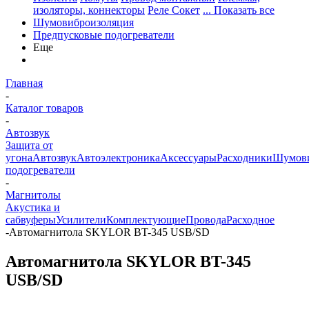
изоляторы, коннекторы
Реле Сокет
... Показать все
Шумовиброизоляция
Предпусковые подогреватели
Еще
Главная
-
Каталог товаров
-
Автозвук
Защита от
угона
Автозвук
Автоэлектроника
Аксессуары
Расходники
Шумови
подогреватели
-
Магнитолы
Акустика и
сабвуферы
Усилители
Комплектующие
Провода
Расходное
-
Автомагнитола SKYLOR BT-345 USB/SD
Автомагнитола SKYLOR BT-345
USB/SD