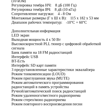
(10 кОм)
Регулировка тембра НЧ: 8 дБ (100 Гц)
Регулировка тембра ВЧ: 8 дБ (10 кГц)
Сопротивление нагрузки: 4 - 8 Ом
Монтажные размеры (Г х Ш х В): 115 х 182 х 53 мм
Диапазон рабочих температур: -10°С + 60°С
Дополнительная информация
LED экран
Выходная мощность 4 х 50 Вт
Высокоскоростной PLL тюнер с цифровой обработкой
сигнала
Банк памяти на 18 FM радиостанций
Интерфейс USB
BT-Есть
Интерфейс SD карт памяти
3 предустановленные характеристики эквалайзера
Режим тонкомпенсации (LOUD)
Режим приглушения звука (MUTE)
Режим автоматического программирования
радиостанций в память устройства
Ручной/автоматический поиск радиостанций
Режим удаленного/местного радиоприема
Режим стерео/моно радиоприема
Режим повторного воспроизведения песни