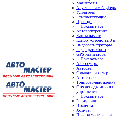
Магнитолы
Акустика и сабвуфер
Усилители
Комплектующие
Провода
... Показать все
Автоэлектроника
Карты памяти
Комбо-устройства 3-в
Видеорегистраторы
Радар-детекторы
GPS-навигаторы
... Показать все
Аксессуары
Автосвет
Омыватели камер
Автотепло
Тонировочная пленка
Стеклоподъемники и 
управления
... Показать все
Расходники
Изолента
Хомуты
Провод монтажный