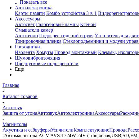
... Показать все
Автоэлектроника
Карты памяти
Комбо-устройства 3-в-1
Видеорегистратор
Аксессуары
Автосвет
Галогеновые лампы
Ксенон
Омыватели камер
Автотепло
Подогрев сидений и руля
Утеплитель для двиг
Тонировочная пленка
Стеклоподъемники и модули управ
Расходники
Изолента
Хомуты
Провод монтажный
Клеммы, изолятор
Шумовиброизоляция
Предпусковые подогреватели
Еще
Главная
-
Каталог товаров
-
Автозвук
Защита от угона
Автозвук
Автоэлектроника
Аксессуары
Расходн
-
Магнитолы
Акустика и сабвуферы
Усилители
Комплектующие
Провода
Расх
-
Автомагнитола ACV AVS-1724W 24V (1din,белая,USB,SD,FM,