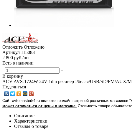
Отложить
Отложено
Артикул
115083
2 800
руб.
/шт
Есть в наличии
-
+
В корзину
ACV AVS-1724W 24V 1din ресивер !/белая/USB/SD/FM/AUX/MP
Поделиться
Сайт avtomaster54.ru является онлайн-витриной розничных магазинов 
может отличаться от цены в магазине.
Стоимость товара объявляетс
Описание
Характеристики
Отзывы о товаре