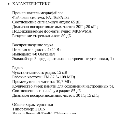
ХАРАКТЕРИСТИКИ
Проигрыватель медиафайлов
Файловая система: FAT16/FAT32
Соотношение сигнал-шум аудио: 65 дБ
Диапазон воспроизводимых частот: 20Гц-20 кГц
Поддерживаемые форматы аудио: MP3/WMA
Разделение стерео-каналов: 80 дБ
Воспроизведение звука
Пиковая мощность: 4x45 Вт
Импеданс: 4-8 Ом/канал
Эквалайзер: 3 предварительно настроенные установки, 1
Радио
Чувствительность радио: 15 мВ
Рабочие частоты: FM 87.5- 108 МГц
Промежуточная частота: 10,7 МГц
Количество ячеек памяти для сохранения настроенных ра
Соотношение сигнал/шум радио: 85 дБ
Диапазон воспроизводимых частот: 30 Гц-15 кГц
Общие характеристики
Типоразмер: 1 DIN
Языки: Русский/English/Chinese и др.