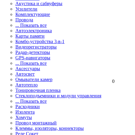
Акустика и сабвуферы
Усилители
Комплектующие
Провода
... Показать все
Автоэлектроника
Карты памяти
Комбо-устройства 3-в-1
Видеорегистраторы
Радар-детекторы
GPS-навигаторы
... Показать все
Аксессуары
Автосвет
Омыватели камер
0
Автотепло
Тонировочная пленка
Стеклоподъемники и модули управления
... Показать все
Расходники
Изолента
Хомуты
Провод монтажный
Клеммы, изоляторы, коннекторы
Реле Сокет