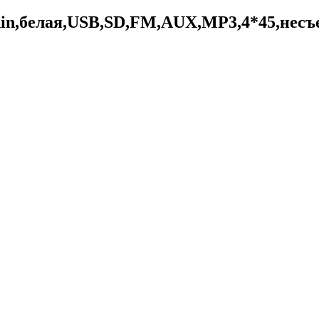
in,белая,USB,SD,FM,AUX,MP3,4*45,несъ