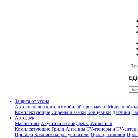
ЕД
Защита от угона
Автосигнализации, иммобилайзеры, маяки
Модули обход
Комплектующие
Сирены и замки
Концевики
Датчики
Та
Автозвук
Магнитолы
Акустика и сабвуферы
Усилители
Комплектующие
Грили
Антенны
TV-тюнеры и TV-антен
Провода
Комплекты для усилителя
Провод силовой
Пров