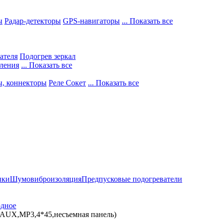
ы
Радар-детекторы
GPS-навигаторы
... Показать все
ателя
Подогрев зеркал
ления
... Показать все
ы, коннекторы
Реле Сокет
... Показать все
ики
Шумовиброизоляция
Предпусковые подогреватели
одное
AUX,MP3,4*45,несъемная панель)