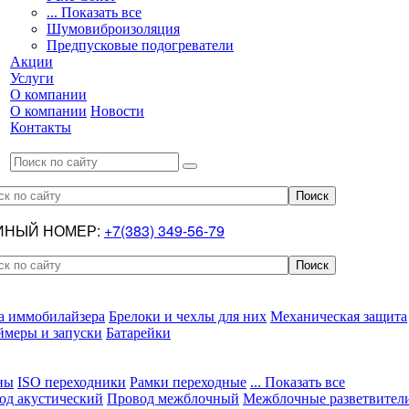
... Показать все
Шумовиброизоляция
Предпусковые подогреватели
Акции
Услуги
О компании
О компании
Новости
Контакты
ИНЫЙ НОМЕР:
+7(383) 349-56-79
а иммобилайзера
Брелоки и чехлы для них
Механическая защита
ймеры и запуски
Батарейки
ны
ISO переходники
Рамки переходные
... Показать все
од акустический
Провод межблочный
Межблочные разветвител