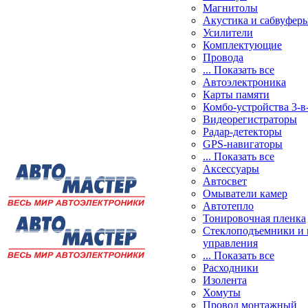
Магнитолы
Акустика и сабвуфер
Усилители
Комплектующие
Провода
... Показать все
Автоэлектроника
Карты памяти
Комбо-устройства 3-в
Видеорегистраторы
Радар-детекторы
GPS-навигаторы
... Показать все
Аксессуары
Автосвет
Омыватели камер
Автотепло
Тонировочная пленка
Стеклоподъемники и 
управления
... Показать все
Расходники
Изолента
Хомуты
Провод монтажный