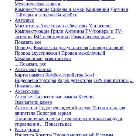
Механическая защита
Комплектующие
Сирены и замки
Концевики
Датчики
Таймеры и запуски
Батарейки
Автозвук
Магнитолы
Акустика и сабвуферы
Усилители
Комплектующие
Грили
Антенны
TV-тюнеры и TV-
антенны
ISO переходники
Рамки переходные
...
Показать все
Провода
Комплекты для усилителя
Провод силовой
Провод акустический
Провод межблочный
Межблочные разветвители
... Показать все
Автоэлектроника
Карты памяти
Комбо-устройства 3-в-1
Видеорегистраторы
Радар-детекторы
GPS-навигаторы
...
Показать все
Аксессуары
Автосвет
Галогеновые лампы
Ксенон
Омыватели камер
Автотепло
Подогрев сидений и руля
Утеплитель для
двигателя
Подогрев зеркал
Тонировочная пленка
Стеклоподъемники и модули
управления
... Показать все
Расходники
Изолента
Хомуты
Провод монтажный
Клеммы,