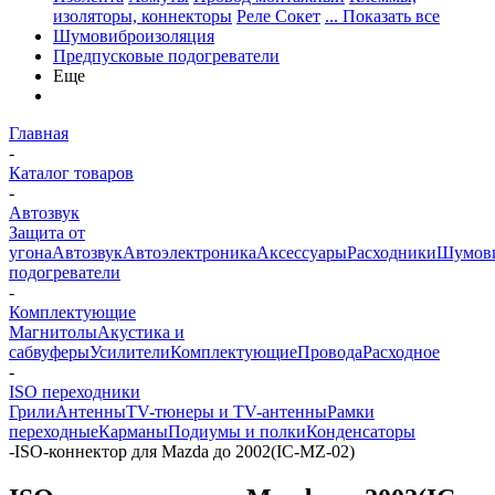
изоляторы, коннекторы
Реле Сокет
... Показать все
Шумовиброизоляция
Предпусковые подогреватели
Еще
Главная
-
Каталог товаров
-
Автозвук
Защита от
угона
Автозвук
Автоэлектроника
Аксессуары
Расходники
Шумови
подогреватели
-
Комплектующие
Магнитолы
Акустика и
сабвуферы
Усилители
Комплектующие
Провода
Расходное
-
ISO переходники
Грили
Антенны
TV-тюнеры и TV-антенны
Рамки
переходные
Карманы
Подиумы и полки
Конденсаторы
-
ISO-коннектор для Mazda до 2002(IC-MZ-02)