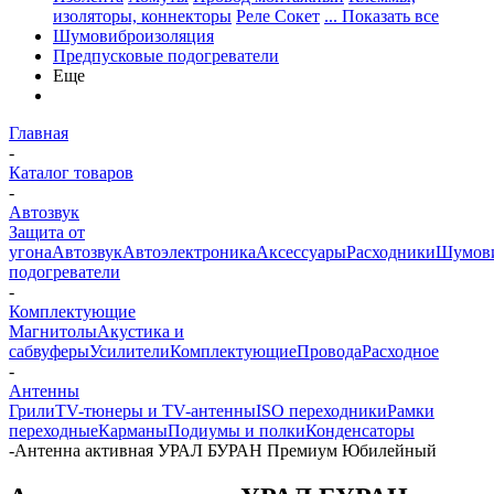
изоляторы, коннекторы
Реле Сокет
... Показать все
Шумовиброизоляция
Предпусковые подогреватели
Еще
Главная
-
Каталог товаров
-
Автозвук
Защита от
угона
Автозвук
Автоэлектроника
Аксессуары
Расходники
Шумови
подогреватели
-
Комплектующие
Магнитолы
Акустика и
сабвуферы
Усилители
Комплектующие
Провода
Расходное
-
Антенны
Грили
TV-тюнеры и TV-антенны
ISO переходники
Рамки
переходные
Карманы
Подиумы и полки
Конденсаторы
-
Антенна активная УРАЛ БУРАН Премиум Юбилейный