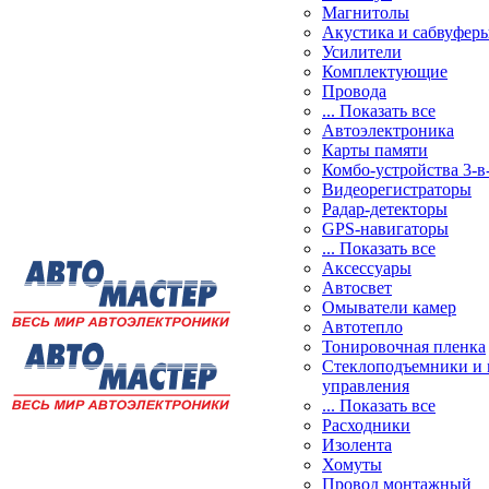
Магнитолы
Акустика и сабвуфер
Усилители
Комплектующие
Провода
... Показать все
Автоэлектроника
Карты памяти
Комбо-устройства 3-в
Видеорегистраторы
Радар-детекторы
GPS-навигаторы
... Показать все
Аксессуары
Автосвет
Омыватели камер
Автотепло
Тонировочная пленка
Стеклоподъемники и 
управления
... Показать все
Расходники
Изолента
Хомуты
Провод монтажный