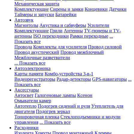
Механическая защита
Комплектующие
Сирены и замки
Концевики
Датчики
Таймеры и запуски
Батарейки
Автозвук
Магнитолы
Акустика и сабвуферы
Усилители
Комплектующие
Грили
Антенны
TV-тюнеры и TV-
антенны
ISO переходники
Рамки переходные
...
Показать все
Провода
Комплекты для усилителя
Провод силовой
Провод акустический
Провод межблочный
Межблочные разветвители
... Показать все
Автоэлектроника
Карты памяти
Комбо-устройства 3-в-1
Видеорегистраторы
Радар-детекторы
GPS-навигаторы
...
Показать все
Аксессуары
Автосвет
Галогеновые лампы
Ксенон
Омыватели камер
Автотепло
Подогрев сидений и руля
Утеплитель для
двигателя
Подогрев зеркал
Тонировочная пленка
Стеклоподъемники и модули
управления
... Показать все
Расходники
Изолента
Хомуты
Провод монтажный
Клеммы,