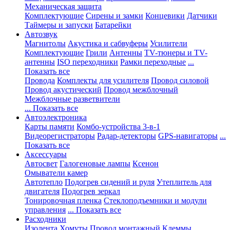
Механическая защита
Комплектующие
Сирены и замки
Концевики
Датчики
Таймеры и запуски
Батарейки
Автозвук
Магнитолы
Акустика и сабвуферы
Усилители
Комплектующие
Грили
Антенны
TV-тюнеры и TV-
антенны
ISO переходники
Рамки переходные
...
Показать все
Провода
Комплекты для усилителя
Провод силовой
Провод акустический
Провод межблочный
Межблочные разветвители
... Показать все
Автоэлектроника
Карты памяти
Комбо-устройства 3-в-1
Видеорегистраторы
Радар-детекторы
GPS-навигаторы
...
Показать все
Аксессуары
Автосвет
Галогеновые лампы
Ксенон
Омыватели камер
Автотепло
Подогрев сидений и руля
Утеплитель для
двигателя
Подогрев зеркал
Тонировочная пленка
Стеклоподъемники и модули
управления
... Показать все
Расходники
Изолента
Хомуты
Провод монтажный
Клеммы,