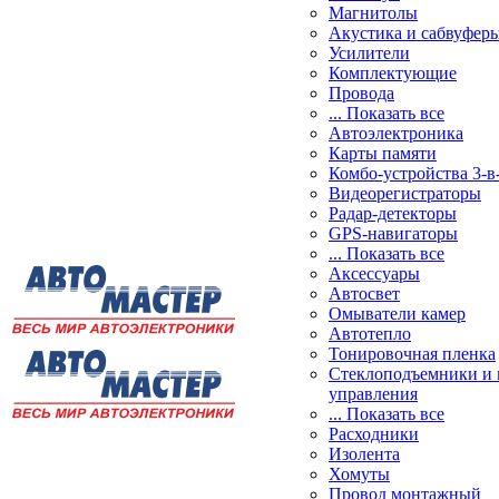
Магнитолы
Акустика и сабвуфер
Усилители
Комплектующие
Провода
... Показать все
Автоэлектроника
Карты памяти
Комбо-устройства 3-в
Видеорегистраторы
Радар-детекторы
GPS-навигаторы
... Показать все
Аксессуары
Автосвет
Омыватели камер
Автотепло
Тонировочная пленка
Стеклоподъемники и 
управления
... Показать все
Расходники
Изолента
Хомуты
Провод монтажный