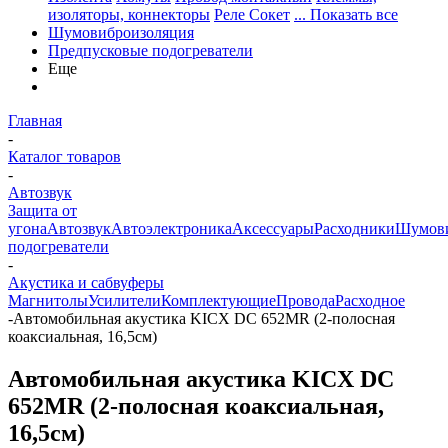
изоляторы, коннекторы
Реле Сокет
... Показать все
Шумовиброизоляция
Предпусковые подогреватели
Еще
Главная
-
Каталог товаров
-
Автозвук
Защита от
угона
Автозвук
Автоэлектроника
Аксессуары
Расходники
Шумови
подогреватели
-
Акустика и сабвуферы
Магнитолы
Усилители
Комплектующие
Провода
Расходное
-
Автомобильная акустика KICX DC 652MR (2-полосная
коаксиальная, 16,5см)
Автомобильная акустика KICX DC
652MR (2-полосная коаксиальная,
16,5см)