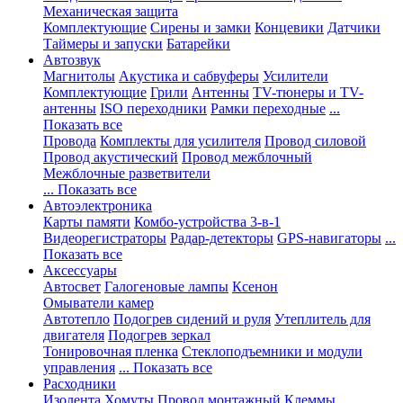
Механическая защита
Комплектующие
Сирены и замки
Концевики
Датчики
Таймеры и запуски
Батарейки
Автозвук
Магнитолы
Акустика и сабвуферы
Усилители
Комплектующие
Грили
Антенны
TV-тюнеры и TV-
антенны
ISO переходники
Рамки переходные
...
Показать все
Провода
Комплекты для усилителя
Провод силовой
Провод акустический
Провод межблочный
Межблочные разветвители
... Показать все
Автоэлектроника
Карты памяти
Комбо-устройства 3-в-1
Видеорегистраторы
Радар-детекторы
GPS-навигаторы
...
Показать все
Аксессуары
Автосвет
Галогеновые лампы
Ксенон
Омыватели камер
Автотепло
Подогрев сидений и руля
Утеплитель для
двигателя
Подогрев зеркал
Тонировочная пленка
Стеклоподъемники и модули
управления
... Показать все
Расходники
Изолента
Хомуты
Провод монтажный
Клеммы,