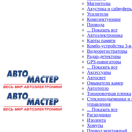
Магнитолы
Акустика и сабвуфер
Усилители
Комплектующие
Провода
... Показать все
Автоэлектроника
Карты памяти
Комбо-устройства 3-в
Видеорегистраторы
Радар-детекторы
GPS-навигаторы
... Показать все
Аксессуары
Автосвет
Омыватели камер
Автотепло
Тонировочная пленка
Стеклоподъемники и 
управления
... Показать все
Расходники
Изолента
Хомуты
Провод монтажный