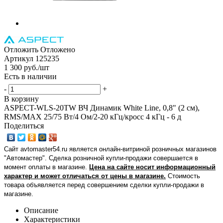
Отложить
Отложено
Артикул
125235
1 300
руб.
/шт
Есть в наличии
-
+
В корзину
ASPECT-WLS-20TW ВЧ Динамик White Line, 0,8" (2 см),
RMS/MAX 25/75 Вт/4 Ом/2-20 кГц/кросс 4 кГц - 6 д
Поделиться
Сайт avtomaster54.ru является онлайн-витриной розничных магазинов
"Автомастер". Сделка розничной купли-продажи совершается в
момент оплаты в магазине.
Цена на сайте носит информационный
характер и может отличаться от цены в магазине.
Стоимость
товара объявляется перед совершением сделки купли-продажи в
магазине
.
Описание
Характеристики