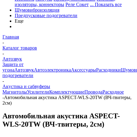
изоляторы, коннекторы
Реле Сокет
... Показать все
Шумовиброизоляция
Предпусковые подогреватели
Еще
Главная
-
Каталог товаров
-
Автозвук
Защита от
угона
Автозвук
Автоэлектроника
Аксессуары
Расходники
Шумови
подогреватели
-
Акустика и сабвуферы
Магнитолы
Усилители
Комплектующие
Провода
Расходное
-
Автомобильная акустика ASPECT-WLS-20TW (ВЧ-твитеры,
2см)
Автомобильная акустика ASPECT-
WLS-20TW (ВЧ-твитеры, 2см)