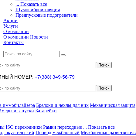
... Показать все
Шумовиброизоляция
Предпусковые подогреватели
Акции
Услуги
О компании
О компании
Новости
Контакты
ИНЫЙ НОМЕР:
+7(383) 349-56-79
а иммобилайзера
Брелоки и чехлы для них
Механическая защита
ймеры и запуски
Батарейки
ны
ISO переходники
Рамки переходные
... Показать все
од акустический
Провод межблочный
Межблочные разветвител