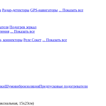
ы
Радар-детекторы
GPS-навигаторы
... Показать все
ателя
Подогрев зеркал
ления
... Показать все
ы, коннекторы
Реле Сокет
... Показать все
ики
Шумовиброизоляция
Предпусковые подогреватели
ксиальная, 15х23см)