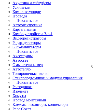
Акустика и сабвуферы
Усилители
Комплектующие
Провода
... Показать все
Автоэлектроника
Карты памяти
Комбо-устройства 3-в-1
Видеорегистраторы
Радар-детекторы
GPS-навигаторы
... Показать все
Аксессуары
Автосвет
Омыватели камер
0
Автотепло
Тонировочная пленка
Стеклоподъемники и модули управления
... Показать все
Расходники
Изолента
Хомуты
Провод монтажный
Клеммы, изоляторы, коннекторы
Реле Сокет