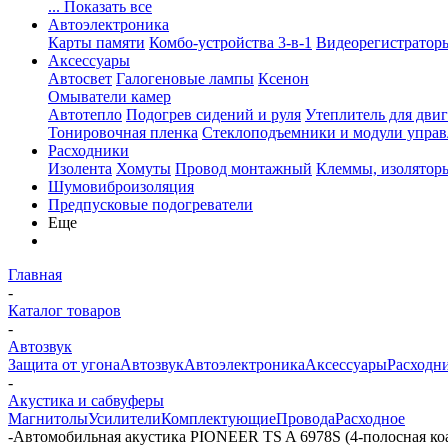
... Показать все
Автоэлектроника
Карты памяти
Комбо-устройства 3-в-1
Видеорегистратор
Аксессуары
Автосвет
Галогеновые лампы
Ксенон
Омыватели камер
Автотепло
Подогрев сидений и руля
Утеплитель для двиг
Тонировочная пленка
Стеклоподъемники и модули управ
Расходники
Изолента
Хомуты
Провод монтажный
Клеммы, изолятор
Шумовиброизоляция
Предпусковые подогреватели
Еще
Главная
-
Каталог товаров
-
Автозвук
Защита от угона
Автозвук
Автоэлектроника
Аксессуары
Расходн
-
Акустика и сабвуферы
Магнитолы
Усилители
Комплектующие
Провода
Расходное
-
Автомобильная акустика PIONEER TS A 6978S (4-полосная коа