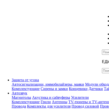
ЕД
Защита от угона
Автосигнализации, иммобилайзеры, маяки
Модули обход
Комплектующие
Сирены и замки
Концевики
Датчики
Та
Автозвук
Магнитолы
Акустика и сабвуферы
Усилители
Комплектующие
Грили
Антенны
TV-тюнеры и TV-антен
Провода
Комплекты для усилителя
Провод силовой
Пров