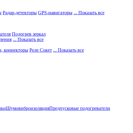
ы
Радар-детекторы
GPS-навигаторы
... Показать все
ателя
Подогрев зеркал
ления
... Показать все
ы, коннекторы
Реле Сокет
... Показать все
ики
Шумовиброизоляция
Предпусковые подогреватели