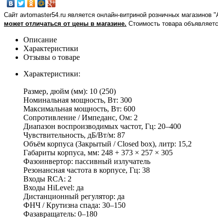
Сайт avtomaster54.ru является онлайн-витриной розничных магазинов 
может отличаться от цены в магазине.
Стоимость товара объявляетс
Описание
Характеристики
Отзывы о товаре
Характеристики:
Размер, дюйм (мм): 10 (250)
Номинальная мощность, Вт: 300
Максимальная мощность, Вт: 600
Сопротивление / Импеданс, Ом: 2
Диапазон воспроизводимых частот, Гц: 20–400
Чувствительность, дБ/Вт/м: 87
Oбъём корпуса (Закрытый / Closed box), литр: 15,2
Габариты корпуса, мм: 248 + 373 × 257 × 305
Фазоинвертор: пассивный излучатель
Резонансная частота в корпусе, Гц: 38
Входы RCA: 2
Входы HiLevel: да
Дистанционный регулятор: да
ФНЧ / Крутизна спада: 30–150
Фазавращатель: 0–180