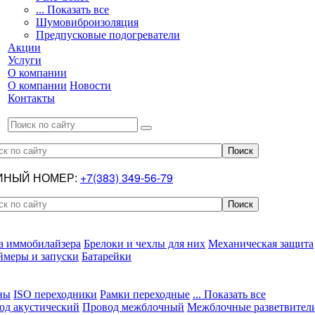
... Показать все
Шумовиброизоляция
Предпусковые подогреватели
Акции
Услуги
О компании
О компании
Новости
Контакты
ИНЫЙ НОМЕР:
+7(383) 349-56-79
а иммобилайзера
Брелоки и чехлы для них
Механическая защита
ймеры и запуски
Батарейки
ны
ISO переходники
Рамки переходные
... Показать все
од акустический
Провод межблочный
Межблочные разветвител