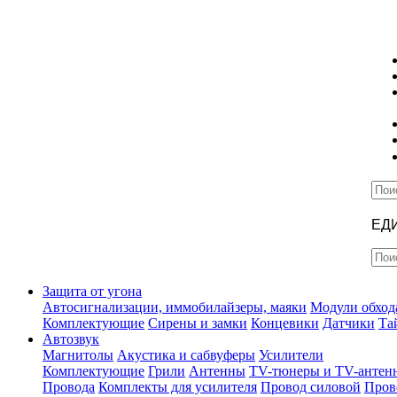
ЕД
Защита от угона
Автосигнализации, иммобилайзеры, маяки
Модули обход
Комплектующие
Сирены и замки
Концевики
Датчики
Та
Автозвук
Магнитолы
Акустика и сабвуферы
Усилители
Комплектующие
Грили
Антенны
TV-тюнеры и TV-антен
Провода
Комплекты для усилителя
Провод силовой
Пров