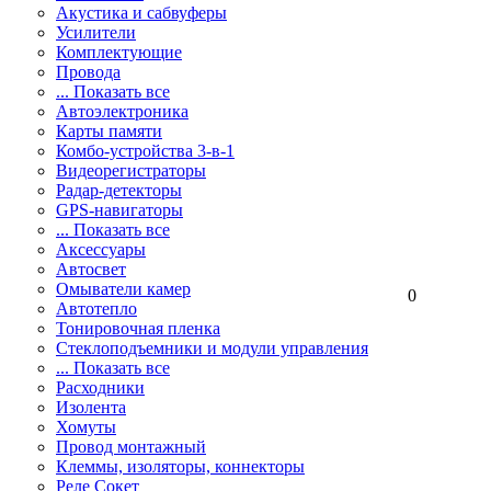
Акустика и сабвуферы
Усилители
Комплектующие
Провода
... Показать все
Автоэлектроника
Карты памяти
Комбо-устройства 3-в-1
Видеорегистраторы
Радар-детекторы
GPS-навигаторы
... Показать все
Аксессуары
Автосвет
Омыватели камер
0
Автотепло
Тонировочная пленка
Стеклоподъемники и модули управления
... Показать все
Расходники
Изолента
Хомуты
Провод монтажный
Клеммы, изоляторы, коннекторы
Реле Сокет