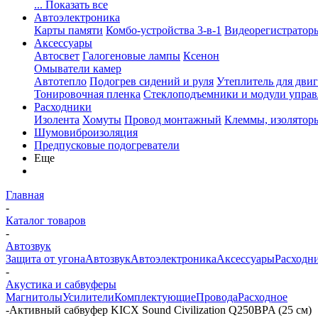
... Показать все
Автоэлектроника
Карты памяти
Комбо-устройства 3-в-1
Видеорегистратор
Аксессуары
Автосвет
Галогеновые лампы
Ксенон
Омыватели камер
Автотепло
Подогрев сидений и руля
Утеплитель для двиг
Тонировочная пленка
Стеклоподъемники и модули управ
Расходники
Изолента
Хомуты
Провод монтажный
Клеммы, изолятор
Шумовиброизоляция
Предпусковые подогреватели
Еще
Главная
-
Каталог товаров
-
Автозвук
Защита от угона
Автозвук
Автоэлектроника
Аксессуары
Расходн
-
Акустика и сабвуферы
Магнитолы
Усилители
Комплектующие
Провода
Расходное
-
Активный сабвуфер KICX Sound Civilization Q250BPA (25 см)