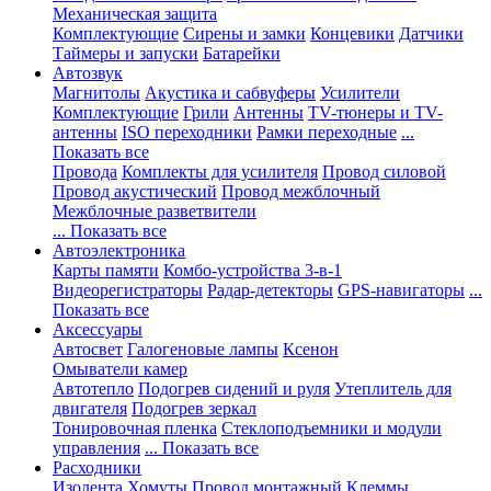
Механическая защита
Комплектующие
Сирены и замки
Концевики
Датчики
Таймеры и запуски
Батарейки
Автозвук
Магнитолы
Акустика и сабвуферы
Усилители
Комплектующие
Грили
Антенны
TV-тюнеры и TV-
антенны
ISO переходники
Рамки переходные
...
Показать все
Провода
Комплекты для усилителя
Провод силовой
Провод акустический
Провод межблочный
Межблочные разветвители
... Показать все
Автоэлектроника
Карты памяти
Комбо-устройства 3-в-1
Видеорегистраторы
Радар-детекторы
GPS-навигаторы
...
Показать все
Аксессуары
Автосвет
Галогеновые лампы
Ксенон
Омыватели камер
Автотепло
Подогрев сидений и руля
Утеплитель для
двигателя
Подогрев зеркал
Тонировочная пленка
Стеклоподъемники и модули
управления
... Показать все
Расходники
Изолента
Хомуты
Провод монтажный
Клеммы,