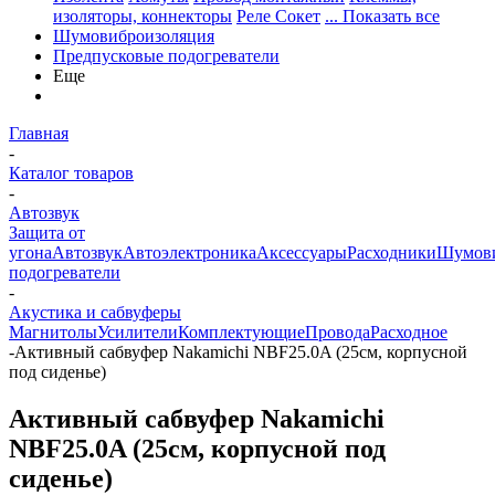
изоляторы, коннекторы
Реле Сокет
... Показать все
Шумовиброизоляция
Предпусковые подогреватели
Еще
Главная
-
Каталог товаров
-
Автозвук
Защита от
угона
Автозвук
Автоэлектроника
Аксессуары
Расходники
Шумови
подогреватели
-
Акустика и сабвуферы
Магнитолы
Усилители
Комплектующие
Провода
Расходное
-
Активный сабвуфер Nakamichi NBF25.0A (25см, корпусной
под сиденье)
Активный сабвуфер Nakamichi
NBF25.0A (25см, корпусной под
сиденье)