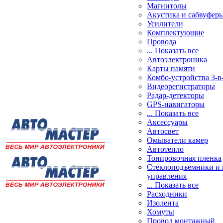
Магнитолы
Акустика и сабвуфер
Усилители
Комплектующие
Провода
... Показать все
Автоэлектроника
Карты памяти
Комбо-устройства 3-в
Видеорегистраторы
Радар-детекторы
GPS-навигаторы
... Показать все
Аксессуары
Автосвет
Омыватели камер
Автотепло
Тонировочная пленка
Стеклоподъемники и 
управления
... Показать все
Расходники
Изолента
Хомуты
Провод монтажный