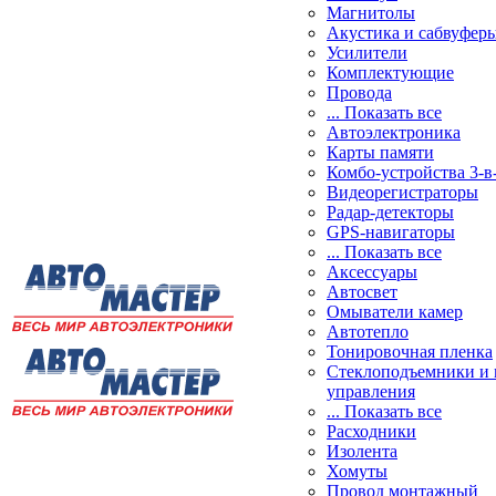
Магнитолы
Акустика и сабвуфер
Усилители
Комплектующие
Провода
... Показать все
Автоэлектроника
Карты памяти
Комбо-устройства 3-в
Видеорегистраторы
Радар-детекторы
GPS-навигаторы
... Показать все
Аксессуары
Автосвет
Омыватели камер
Автотепло
Тонировочная пленка
Стеклоподъемники и 
управления
... Показать все
Расходники
Изолента
Хомуты
Провод монтажный