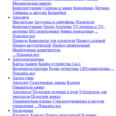
Механическая защита
Комплектующие
Сирены и замки
Концевики
Датчики
Таймеры и запуски
Батарейки
Автозвук
Магнитолы
Акустика и сабвуферы
Усилители
Комплектующие
Грили
Антенны
TV-тюнеры и TV-
антенны
ISO переходники
Рамки переходные
...
Показать все
Провода
Комплекты для усилителя
Провод силовой
Провод акустический
Провод межблочный
Межблочные разветвители
... Показать все
Автоэлектроника
Карты памяти
Комбо-устройства 3-в-1
Видеорегистраторы
Радар-детекторы
GPS-навигаторы
...
Показать все
Аксессуары
Автосвет
Галогеновые лампы
Ксенон
Омыватели камер
Автотепло
Подогрев сидений и руля
Утеплитель для
двигателя
Подогрев зеркал
Тонировочная пленка
Стеклоподъемники и модули
управления
... Показать все
Расходники
Изолента
Хомуты
Провод монтажный
Клеммы,