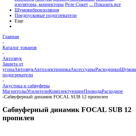
изоляторы, коннекторы
Реле Сокет
... Показать все
Шумовиброизоляция
Предпусковые подогреватели
Еще
Главная
-
Каталог товаров
-
Автозвук
Защита от
угона
Автозвук
Автоэлектроника
Аксессуары
Расходники
Шумови
подогреватели
-
Акустика и сабвуферы
Магнитолы
Усилители
Комплектующие
Провода
Расходное
-
Сабвуферный динамик FOCAL SUB 12 пропилен
Сабвуферный динамик FOCAL SUB 12
пропилен