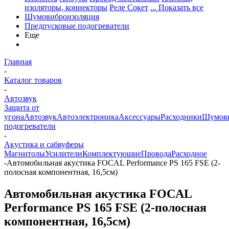
изоляторы, коннекторы
Реле Сокет
... Показать все
Шумовиброизоляция
Предпусковые подогреватели
Еще
Главная
-
Каталог товаров
-
Автозвук
Защита от
угона
Автозвук
Автоэлектроника
Аксессуары
Расходники
Шумови
подогреватели
-
Акустика и сабвуферы
Магнитолы
Усилители
Комплектующие
Провода
Расходное
-
Автомобильная акустика FOCAL Performance PS 165 FSE (2-
полосная компонентная, 16,5см)
Автомобильная акустика FOCAL
Performance PS 165 FSE (2-полосная
компонентная, 16,5см)