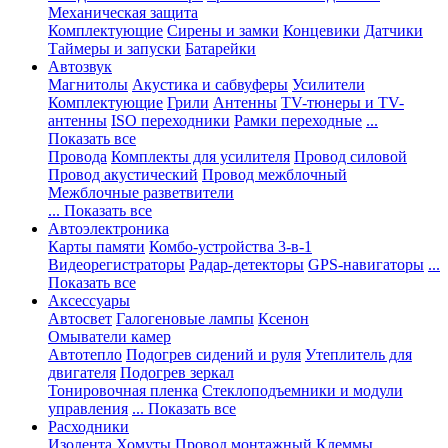
Механическая защита
Комплектующие
Сирены и замки
Концевики
Датчики
Таймеры и запуски
Батарейки
Автозвук
Магнитолы
Акустика и сабвуферы
Усилители
Комплектующие
Грили
Антенны
TV-тюнеры и TV-
антенны
ISO переходники
Рамки переходные
...
Показать все
Провода
Комплекты для усилителя
Провод силовой
Провод акустический
Провод межблочный
Межблочные разветвители
... Показать все
Автоэлектроника
Карты памяти
Комбо-устройства 3-в-1
Видеорегистраторы
Радар-детекторы
GPS-навигаторы
...
Показать все
Аксессуары
Автосвет
Галогеновые лампы
Ксенон
Омыватели камер
Автотепло
Подогрев сидений и руля
Утеплитель для
двигателя
Подогрев зеркал
Тонировочная пленка
Стеклоподъемники и модули
управления
... Показать все
Расходники
Изолента
Хомуты
Провод монтажный
Клеммы,