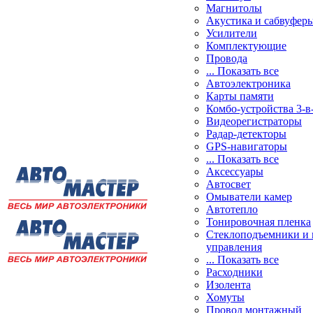
Магнитолы
Акустика и сабвуфер
Усилители
Комплектующие
Провода
... Показать все
Автоэлектроника
Карты памяти
Комбо-устройства 3-в
Видеорегистраторы
Радар-детекторы
GPS-навигаторы
... Показать все
Аксессуары
Автосвет
Омыватели камер
Автотепло
Тонировочная пленка
Стеклоподъемники и 
управления
... Показать все
Расходники
Изолента
Хомуты
Провод монтажный