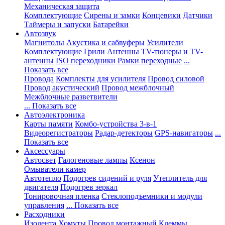
Механическая защита
Комплектующие
Сирены и замки
Концевики
Датчики
Таймеры и запуски
Батарейки
Автозвук
Магнитолы
Акустика и сабвуферы
Усилители
Комплектующие
Грили
Антенны
TV-тюнеры и TV-
антенны
ISO переходники
Рамки переходные
...
Показать все
Провода
Комплекты для усилителя
Провод силовой
Провод акустический
Провод межблочный
Межблочные разветвители
... Показать все
Автоэлектроника
Карты памяти
Комбо-устройства 3-в-1
Видеорегистраторы
Радар-детекторы
GPS-навигаторы
...
Показать все
Аксессуары
Автосвет
Галогеновые лампы
Ксенон
Омыватели камер
Автотепло
Подогрев сидений и руля
Утеплитель для
двигателя
Подогрев зеркал
Тонировочная пленка
Стеклоподъемники и модули
управления
... Показать все
Расходники
Изолента
Хомуты
Провод монтажный
Клеммы,