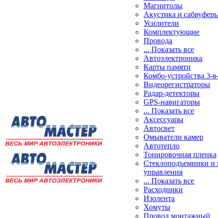
Магнитолы
Акустика и сабвуфер
Усилители
Комплектующие
Провода
... Показать все
Автоэлектроника
Карты памяти
Комбо-устройства 3-в
Видеорегистраторы
Радар-детекторы
GPS-навигаторы
... Показать все
Аксессуары
Автосвет
Омыватели камер
Автотепло
Тонировочная пленка
Стеклоподъемники и 
управления
... Показать все
Расходники
Изолента
Хомуты
Провод монтажный