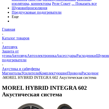
изоляторы, коннекторы
Реле Сокет
... Показать все
Шумовиброизоляция
Предпусковые подогреватели
Еще
Главная
-
Каталог товаров
-
Автозвук
Защита от
угона
Автозвук
Автоэлектроника
Аксессуары
Расходники
Шумови
подогреватели
-
Акустика и сабвуферы
Магнитолы
Усилители
Комплектующие
Провода
Расходное
-
MOREL HYBRID INTEGRA 602 Акустическая система
MOREL HYBRID INTEGRA 602
Акустическая система