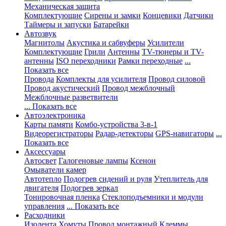
Механическая защита
Комплектующие
Сирены и замки
Концевики
Датчики
Таймеры и запуски
Батарейки
Автозвук
Магнитолы
Акустика и сабвуферы
Усилители
Комплектующие
Грили
Антенны
TV-тюнеры и TV-
антенны
ISO переходники
Рамки переходные
...
Показать все
Провода
Комплекты для усилителя
Провод силовой
Провод акустический
Провод межблочный
Межблочные разветвители
... Показать все
Автоэлектроника
Карты памяти
Комбо-устройства 3-в-1
Видеорегистраторы
Радар-детекторы
GPS-навигаторы
...
Показать все
Аксессуары
Автосвет
Галогеновые лампы
Ксенон
Омыватели камер
Автотепло
Подогрев сидений и руля
Утеплитель для
двигателя
Подогрев зеркал
Тонировочная пленка
Стеклоподъемники и модули
управления
... Показать все
Расходники
Изолента
Хомуты
Провод монтажный
Клеммы,