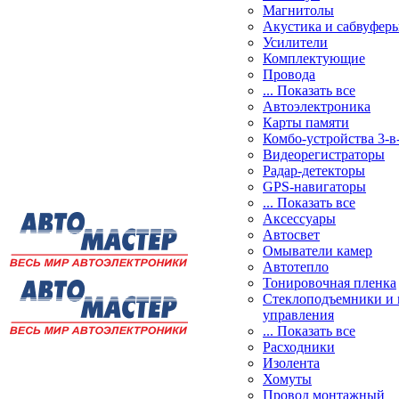
Магнитолы
Акустика и сабвуфер
Усилители
Комплектующие
Провода
... Показать все
Автоэлектроника
Карты памяти
Комбо-устройства 3-в
Видеорегистраторы
Радар-детекторы
GPS-навигаторы
... Показать все
Аксессуары
Автосвет
Омыватели камер
Автотепло
Тонировочная пленка
Стеклоподъемники и 
управления
... Показать все
Расходники
Изолента
Хомуты
Провод монтажный