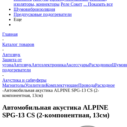
изоляторы, коннекторы
Реле Сокет
... Показать все
Шумовиброизоляция
Предпусковые подогреватели
Еще
Главная
-
Каталог товаров
-
Автозвук
Защита от
угона
Автозвук
Автоэлектроника
Аксессуары
Расходники
Шумови
подогреватели
-
Акустика и сабвуферы
Магнитолы
Усилители
Комплектующие
Провода
Расходное
-
Автомобильная акустика ALPINE SPG-13 CS (2-
компонентная, 13см)
Автомобильная акустика ALPINE
SPG-13 CS (2-компонентная, 13см)