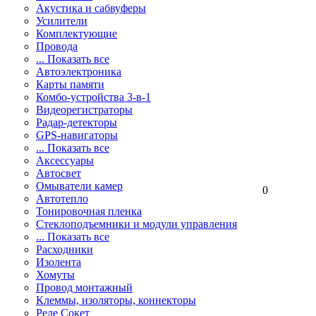
Акустика и сабвуферы
Усилители
Комплектующие
Провода
... Показать все
Автоэлектроника
Карты памяти
Комбо-устройства 3-в-1
Видеорегистраторы
Радар-детекторы
GPS-навигаторы
... Показать все
Аксессуары
Автосвет
Омыватели камер
0
Автотепло
Тонировочная пленка
Стеклоподъемники и модули управления
... Показать все
Расходники
Изолента
Хомуты
Провод монтажный
Клеммы, изоляторы, коннекторы
Реле Сокет