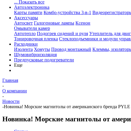
... Показать все
Автоэлектроника
Карты памяти
Комбо-устройства 3-в-1
Видеорегистратор
Аксессуары
Автосвет
Галогеновые лампы
Ксенон
Омыватели камер
Автотепло
Подогрев сидений и руля
Утеплитель для двиг
Тонировочная пленка
Стеклоподъемники и модули управ
Расходники
Изолента
Хомуты
Провод монтажный
Клеммы, изолятор
Шумовиброизоляция
Предпусковые подогреватели
Еще
Главная
-
О компании
-
Новости
-
Новинка! Морские магнитолы от американского бренда PYLE
Новинка! Морские магнитолы от амери