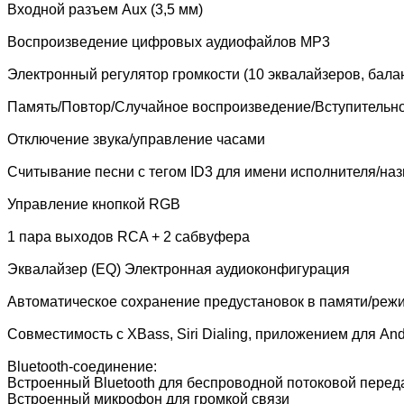
Входной разъем Aux (3,5 мм)
Воспроизведение цифровых аудиофайлов MP3
Электронный регулятор громкости (10 эквалайзеров, бала
Память/Повтор/Случайное воспроизведение/Вступительн
Отключение звука/управление часами
Считывание песни с тегом ID3 для имени исполнителя/на
Управление кнопкой RGB
1 пара выходов RCA + 2 сабвуфера
Эквалайзер (EQ) Электронная аудиоконфигурация
Автоматическое сохранение предустановок в памяти/реж
Совместимость с XBass, Siri Dialing, приложением для A
Bluetooth-соединение:
Встроенный Bluetooth для беспроводной потоковой перед
Встроенный микрофон для громкой связи