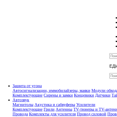
ЕД
Защита от угона
Автосигнализации, иммобилайзеры, маяки
Модули обход
Комплектующие
Сирены и замки
Концевики
Датчики
Та
Автозвук
Магнитолы
Акустика и сабвуферы
Усилители
Комплектующие
Грили
Антенны
TV-тюнеры и TV-антен
Провода
Комплекты для усилителя
Провод силовой
Пров