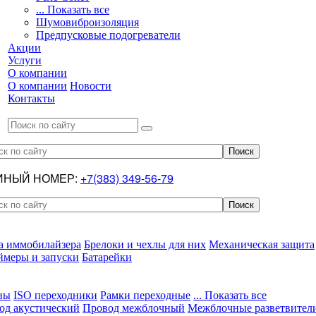
... Показать все
Шумовиброизоляция
Предпусковые подогреватели
Акции
Услуги
О компании
О компании
Новости
Контакты
ИНЫЙ НОМЕР:
+7(383) 349-56-79
а иммобилайзера
Брелоки и чехлы для них
Механическая защита
ймеры и запуски
Батарейки
ны
ISO переходники
Рамки переходные
... Показать все
од акустический
Провод межблочный
Межблочные разветвител