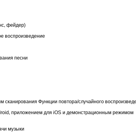
нс, фейдер)
ое воспроизведение
звания песни
им сканирования Функции повтора/случайного воспроизвед
ndroid, приложением для iOS и демонстрационным режимом
ачи музыки