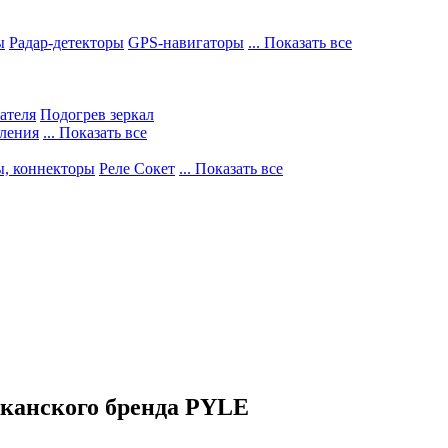
ы
Радар-детекторы
GPS-навигаторы
... Показать все
ателя
Подогрев зеркал
ления
... Показать все
ы, коннекторы
Реле Сокет
... Показать все
канского бренда PYLE