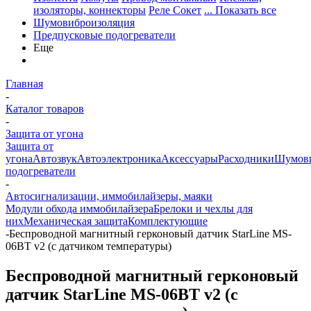
изоляторы, коннекторы
Реле Сокет
... Показать все
Шумовиброизоляция
Предпусковые подогреватели
Еще
Главная
-
Каталог товаров
-
Защита от угона
Защита от
угона
Автозвук
Автоэлектроника
Аксессуары
Расходники
Шумови
подогреватели
-
Автосигнализации, иммобилайзеры, маяки
Модули обхода иммобилайзера
Брелоки и чехлы для
них
Механическая защита
Комплектующие
-
Беспроводной магнитный герконовый датчик StarLine MS-
06BT v2 (с датчиком температуры)
Беспроводной магнитный герконовый
датчик StarLine MS-06BT v2 (с