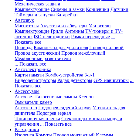
Механическая защита
Комплектующие
Сирены и замки
Концевики
Датчики
Таймеры и запуски
Батарейки
Автозвук
Магнитолы
Акустика и сабвуферы
Усилители
Комплектующие
Грили
Антенны
TV-тюнеры и TV-
антенны
ISO переходники
Рамки переходные
...
Показать все
Провода
Комплекты для усилителя
Провод силовой
Провод акустический
Провод межблочный
Межблочные разветвители
... Показать все
Автоэлектроника
Карты памяти
Комбо-устройства 3-в-1
Видеорегистраторы
Радар-детекторы
GPS-навигаторы
...
Показать все
Аксессуары
Автосвет
Галогеновые лампы
Ксенон
Омыватели камер
Автотепло
Подогрев сидений и руля
Утеплитель для
двигателя
Подогрев зеркал
Тонировочная пленка
Стеклоподъемники и модули
управления
... Показать все
Расходники
Изолента
Хомуты
Провод монтажный
Клеммы,