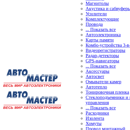
Магнитолы
Акустика и сабвуфер
Усилители
Комплектующие
Провода
... Показать все
Автоэлектроника
Карты памяти
Комбо-устройства 3-в
Видеорегистраторы
Радар-детекторы
GPS-навигаторы
... Показать все
Аксессуары
Автосвет
Омыватели камер
Автотепло
Тонировочная пленка
Стеклоподъемники и 
управления
... Показать все
Расходники
Изолента
Хомуты
Провод монтажный