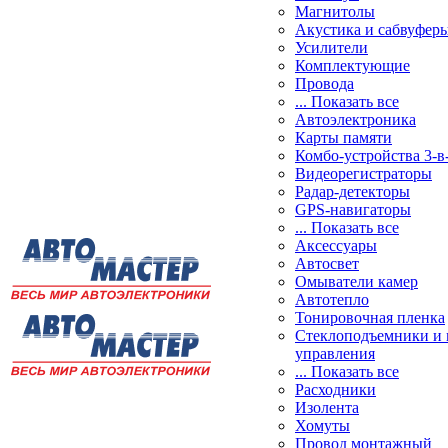
Магнитолы
Акустика и сабвуфер
Усилители
Комплектующие
Провода
... Показать все
Автоэлектроника
Карты памяти
Комбо-устройства 3-в
Видеорегистраторы
Радар-детекторы
GPS-навигаторы
... Показать все
Аксессуары
Автосвет
Омыватели камер
Автотепло
Тонировочная пленка
Стеклоподъемники и 
управления
... Показать все
Расходники
Изолента
Хомуты
Провод монтажный