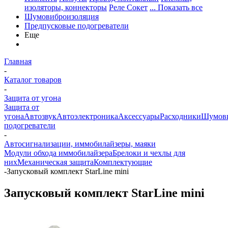
изоляторы, коннекторы
Реле Сокет
... Показать все
Шумовиброизоляция
Предпусковые подогреватели
Еще
Главная
-
Каталог товаров
-
Защита от угона
Защита от
угона
Автозвук
Автоэлектроника
Аксессуары
Расходники
Шумови
подогреватели
-
Автосигнализации, иммобилайзеры, маяки
Модули обхода иммобилайзера
Брелоки и чехлы для
них
Механическая защита
Комплектующие
-
Запусковый комплект StarLine mini
Запусковый комплект StarLine mini