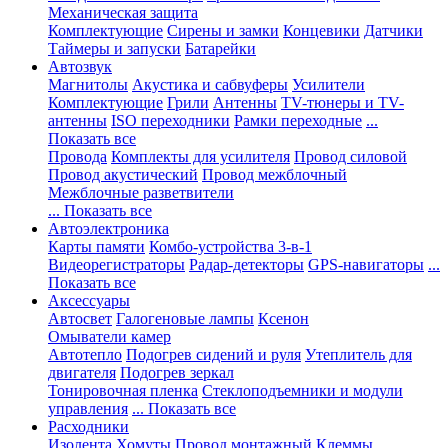
Механическая защита
Комплектующие
Сирены и замки
Концевики
Датчики
Таймеры и запуски
Батарейки
Автозвук
Магнитолы
Акустика и сабвуферы
Усилители
Комплектующие
Грили
Антенны
TV-тюнеры и TV-
антенны
ISO переходники
Рамки переходные
...
Показать все
Провода
Комплекты для усилителя
Провод силовой
Провод акустический
Провод межблочный
Межблочные разветвители
... Показать все
Автоэлектроника
Карты памяти
Комбо-устройства 3-в-1
Видеорегистраторы
Радар-детекторы
GPS-навигаторы
...
Показать все
Аксессуары
Автосвет
Галогеновые лампы
Ксенон
Омыватели камер
Автотепло
Подогрев сидений и руля
Утеплитель для
двигателя
Подогрев зеркал
Тонировочная пленка
Стеклоподъемники и модули
управления
... Показать все
Расходники
Изолента
Хомуты
Провод монтажный
Клеммы,