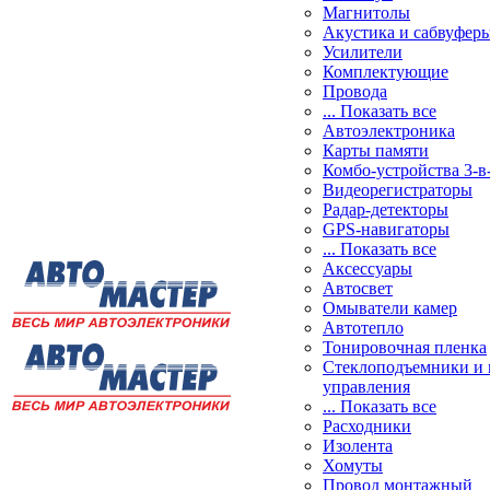
Магнитолы
Акустика и сабвуфер
Усилители
Комплектующие
Провода
... Показать все
Автоэлектроника
Карты памяти
Комбо-устройства 3-в
Видеорегистраторы
Радар-детекторы
GPS-навигаторы
... Показать все
Аксессуары
Автосвет
Омыватели камер
Автотепло
Тонировочная пленка
Стеклоподъемники и 
управления
... Показать все
Расходники
Изолента
Хомуты
Провод монтажный