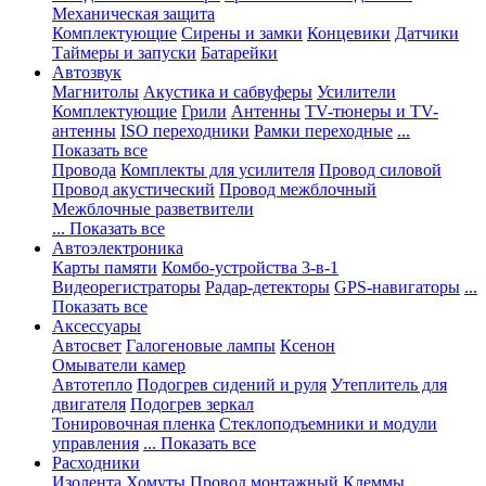
Механическая защита
Комплектующие
Сирены и замки
Концевики
Датчики
Таймеры и запуски
Батарейки
Автозвук
Магнитолы
Акустика и сабвуферы
Усилители
Комплектующие
Грили
Антенны
TV-тюнеры и TV-
антенны
ISO переходники
Рамки переходные
...
Показать все
Провода
Комплекты для усилителя
Провод силовой
Провод акустический
Провод межблочный
Межблочные разветвители
... Показать все
Автоэлектроника
Карты памяти
Комбо-устройства 3-в-1
Видеорегистраторы
Радар-детекторы
GPS-навигаторы
...
Показать все
Аксессуары
Автосвет
Галогеновые лампы
Ксенон
Омыватели камер
Автотепло
Подогрев сидений и руля
Утеплитель для
двигателя
Подогрев зеркал
Тонировочная пленка
Стеклоподъемники и модули
управления
... Показать все
Расходники
Изолента
Хомуты
Провод монтажный
Клеммы,