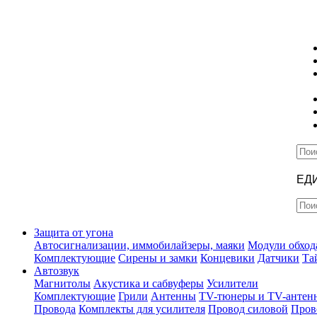
ЕД
Защита от угона
Автосигнализации, иммобилайзеры, маяки
Модули обход
Комплектующие
Сирены и замки
Концевики
Датчики
Та
Автозвук
Магнитолы
Акустика и сабвуферы
Усилители
Комплектующие
Грили
Антенны
TV-тюнеры и TV-антен
Провода
Комплекты для усилителя
Провод силовой
Пров