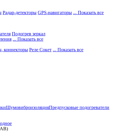
ы
Радар-детекторы
GPS-навигаторы
... Показать все
ателя
Подогрев зеркал
ления
... Показать все
ы, коннекторы
Реле Сокет
... Показать все
ики
Шумовиброизоляция
Предпусковые подогреватели
ходное
 АВ)