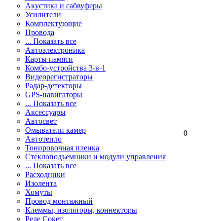
Акустика и сабвуферы
Усилители
Комплектующие
Провода
... Показать все
Автоэлектроника
Карты памяти
Комбо-устройства 3-в-1
Видеорегистраторы
Радар-детекторы
GPS-навигаторы
... Показать все
Аксессуары
Автосвет
Омыватели камер
0
Автотепло
Тонировочная пленка
Стеклоподъемники и модули управления
... Показать все
Расходники
Изолента
Хомуты
Провод монтажный
Клеммы, изоляторы, коннекторы
Реле Сокет