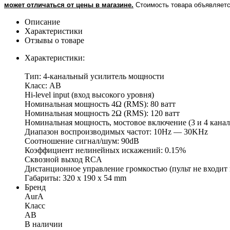
может отличаться от цены в магазине.
Стоимость товара объявляетс
Описание
Характеристики
Отзывы о товаре
Характеристики:
Тип: 4-канальный усилитель мощности
Класс: АВ
Hi-level input (вход высокого уровня)
Номинальная мощность 4Ω (RMS): 80 ватт
Номинальная мощность 2Ω (RMS): 120 ватт
Номинальная мощность, мостовое включение (3 и 4 канал
Диапазон воспроизводимых частот: 10Hz — 30KHz
Соотношение сигнал/шум: 90dB
Коэффициент нелинейных искажений: 0.15%
Сквозной выход RCA
Дистанционное управление громкостью (пульт не входит 
Габариты: 320 х 190 х 54 mm
Бренд
AurA
Класс
AB
В наличии