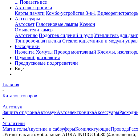
... Показать все
Автоэлектроника
Карты памяти
Комбо-устройства 3-в-1
Видеорегистратор
Аксессуары
Автосвет
Галогеновые лампы
Ксенон
Омыватели камер
Автотепло
Подогрев сидений и руля
Утеплитель для двиг
Тонировочная пленка
Стеклоподъемники и модули управ
Расходники
Изолента
Хомуты
Провод монтажный
Клеммы, изолятор
Шумовиброизоляция
Предпусковые подогреватели
Еще
Главная
-
Каталог товаров
-
Автозвук
Защита от угона
Автозвук
Автоэлектроника
Аксессуары
Расходн
-
Усилители
Магнитолы
Акустика и сабвуферы
Комплектующие
Провода
Рас
-
Усилитель автомобильный AURA INDIGO-4.80 (4-канальный,