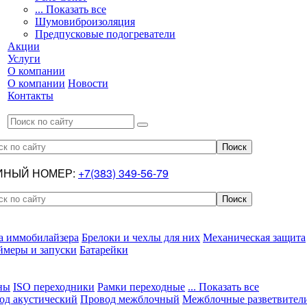
... Показать все
Шумовиброизоляция
Предпусковые подогреватели
Акции
Услуги
О компании
О компании
Новости
Контакты
ИНЫЙ НОМЕР:
+7(383) 349-56-79
а иммобилайзера
Брелоки и чехлы для них
Механическая защита
ймеры и запуски
Батарейки
ны
ISO переходники
Рамки переходные
... Показать все
од акустический
Провод межблочный
Межблочные разветвител