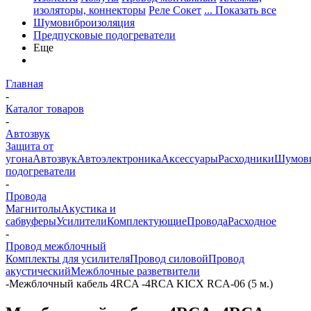
изоляторы, коннекторы
Реле Сокет
... Показать все
Шумовиброизоляция
Предпусковые подогреватели
Еще
Главная
-
Каталог товаров
-
Автозвук
Защита от
угона
Автозвук
Автоэлектроника
Аксессуары
Расходники
Шумови
подогреватели
-
Провода
Магнитолы
Акустика и
сабвуферы
Усилители
Комплектующие
Провода
Расходное
-
Провод межблочный
Комплекты для усилителя
Провод силовой
Провод
акустический
Межблочные разветвители
-
Межблочный кабель 4RCA -4RCA KICX RCA-06 (5 м.)