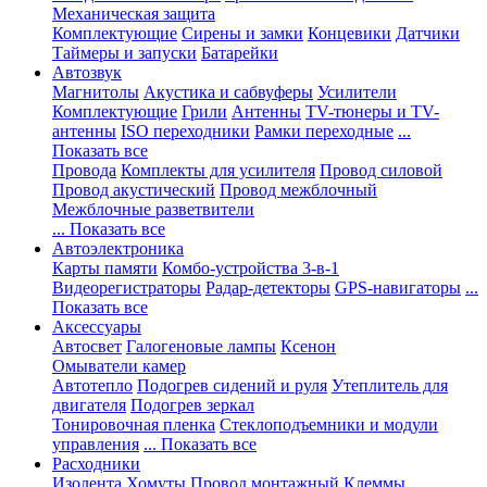
Механическая защита
Комплектующие
Сирены и замки
Концевики
Датчики
Таймеры и запуски
Батарейки
Автозвук
Магнитолы
Акустика и сабвуферы
Усилители
Комплектующие
Грили
Антенны
TV-тюнеры и TV-
антенны
ISO переходники
Рамки переходные
...
Показать все
Провода
Комплекты для усилителя
Провод силовой
Провод акустический
Провод межблочный
Межблочные разветвители
... Показать все
Автоэлектроника
Карты памяти
Комбо-устройства 3-в-1
Видеорегистраторы
Радар-детекторы
GPS-навигаторы
...
Показать все
Аксессуары
Автосвет
Галогеновые лампы
Ксенон
Омыватели камер
Автотепло
Подогрев сидений и руля
Утеплитель для
двигателя
Подогрев зеркал
Тонировочная пленка
Стеклоподъемники и модули
управления
... Показать все
Расходники
Изолента
Хомуты
Провод монтажный
Клеммы,