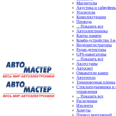
Магнитолы
Акустика и сабвуфер
Усилители
Комплектующие
Провода
... Показать все
Автоэлектроника
Карты памяти
Комбо-устройства 3-в
Видеорегистраторы
Радар-детекторы
GPS-навигаторы
... Показать все
Аксессуары
Автосвет
Омыватели камер
Автотепло
Тонировочная пленка
Стеклоподъемники и 
управления
... Показать все
Расходники
Изолента
Хомуты
Провод монтажный