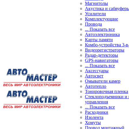
Магнитолы
Акустика и сабвуфер
Усилители
Комплектующие
Провода
... Показать все
Автоэлектроника
Карты памяти
Комбо-устройства 3-в
Видеорегистраторы
Радар-детекторы
GPS-навигаторы
... Показать все
Аксессуары
Автосвет
Омыватели камер
Автотепло
Тонировочная пленка
Стеклоподъемники и 
управления
... Показать все
Расходники
Изолента
Хомуты
Провод монтажный