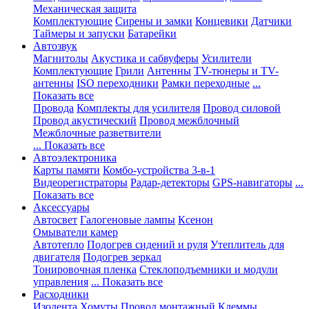
Механическая защита
Комплектующие
Сирены и замки
Концевики
Датчики
Таймеры и запуски
Батарейки
Автозвук
Магнитолы
Акустика и сабвуферы
Усилители
Комплектующие
Грили
Антенны
TV-тюнеры и TV-
антенны
ISO переходники
Рамки переходные
...
Показать все
Провода
Комплекты для усилителя
Провод силовой
Провод акустический
Провод межблочный
Межблочные разветвители
... Показать все
Автоэлектроника
Карты памяти
Комбо-устройства 3-в-1
Видеорегистраторы
Радар-детекторы
GPS-навигаторы
...
Показать все
Аксессуары
Автосвет
Галогеновые лампы
Ксенон
Омыватели камер
Автотепло
Подогрев сидений и руля
Утеплитель для
двигателя
Подогрев зеркал
Тонировочная пленка
Стеклоподъемники и модули
управления
... Показать все
Расходники
Изолента
Хомуты
Провод монтажный
Клеммы,