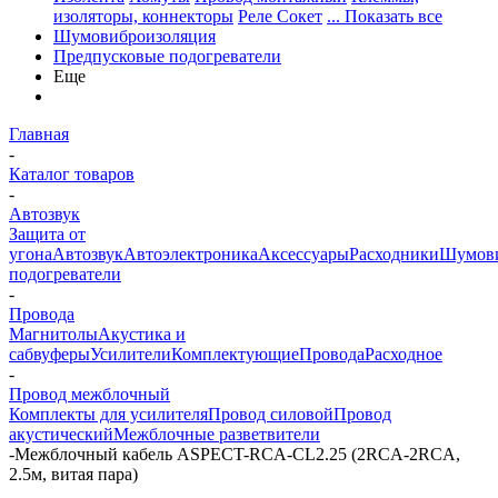
изоляторы, коннекторы
Реле Сокет
... Показать все
Шумовиброизоляция
Предпусковые подогреватели
Еще
Главная
-
Каталог товаров
-
Автозвук
Защита от
угона
Автозвук
Автоэлектроника
Аксессуары
Расходники
Шумови
подогреватели
-
Провода
Магнитолы
Акустика и
сабвуферы
Усилители
Комплектующие
Провода
Расходное
-
Провод межблочный
Комплекты для усилителя
Провод силовой
Провод
акустический
Межблочные разветвители
-
Межблочный кабель ASPECT-RCA-CL2.25 (2RCA-2RCA,
2.5м, витая пара)